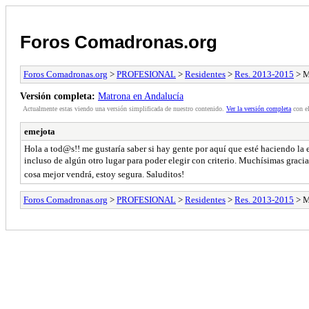
Foros Comadronas.org
Foros Comadronas.org
>
PROFESIONAL
>
Residentes
>
Res. 2013-2015
> M
Versión completa:
Matrona en Andalucía
Actualmente estas viendo una versión simplificada de nuestro contenido.
Ver la versión completa
con el
emejota
Hola a tod@s!! me gustaría saber si hay gente por aquí que esté haciendo la 
incluso de algún otro lugar para poder elegir con criterio. Muchísimas grac
cosa mejor vendrá, estoy segura. Saluditos!
Foros Comadronas.org
>
PROFESIONAL
>
Residentes
>
Res. 2013-2015
> M