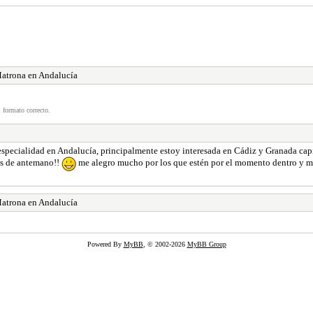
atrona en Andalucía
 formato correcto.
especialidad en Andalucía, principalmente estoy interesada en Cádiz y Granada capi
ias de antemano!!
me alegro mucho por los que estén por el momento dentro y mu
atrona en Andalucía
Powered By
MyBB
, © 2002-2026
MyBB Group