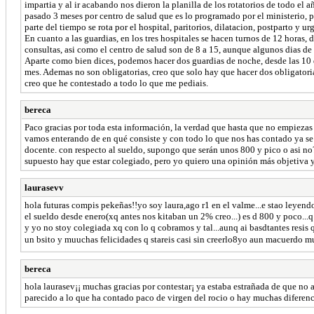
impartia y al ir acabando nos dieron la planilla de los rotatorios de todo e
pasado 3 meses por centro de salud que es lo programado por el ministerio, pe
parte del tiempo se rota por el hospital, paritorios, dilatacion, postparto y
En cuanto a las guardias, en los tres hospitales se hacen turnos de 12 horas, 
consultas, asi como el centro de salud son de 8 a 15, aunque algunos dias de 
Aparte como bien dices, podemos hacer dos guardias de noche, desde las 10 d
mes. Ademas no son obligatorias, creo que solo hay que hacer dos obligatoria
creo que he contestado a todo lo que me pediais.
bereca
Paco gracias por toda esta información, la verdad que hasta que no empiezas
vamos enterando de en qué consiste y con todo lo que nos has contado ya se b
docente. con respecto al sueldo, supongo que serán unos 800 y pico o asi no? 
supuesto hay que estar colegiado, pero yo quiero una opinión más objetiva y 
laurasevv
hola futuras compis pekeñas!!yo soy laura,ago r1 en el valme...e stao leyend
el sueldo desde enero(xq antes nos kitaban un 2% creo...) es d 800 y poco...q
y yo no stoy colegiada xq con lo q cobramos y tal...aunq ai basdtantes resis q 
un bsito y muuchas felicidades q stareis casi sin creerlo8yo aun macuerdo 
bereca
hola laurasev¡¡ muchas gracias por contestar¡ ya estaba estrañada de que no a
parecido a lo que ha contado paco de virgen del rocio o hay muchas diferenc