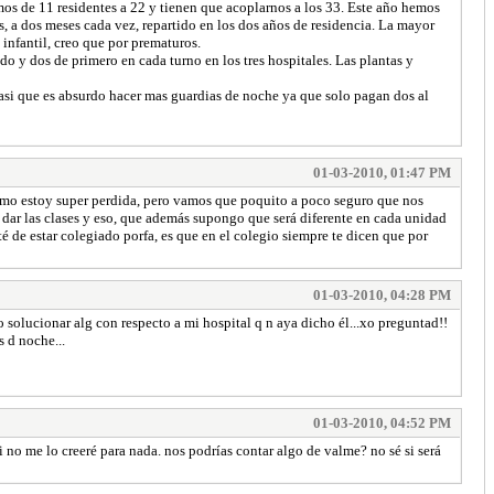
mos de 11 residentes a 22 y tienen que acoplarnos a los 33. Este año hemos
es, a dos meses cada vez, repartido en los dos años de residencia. La mayor
 infantil, creo que por prematuros.
ndo y dos de primero en cada turno en los tres hospitales. Las plantas y
asi que es absurdo hacer mas guardias de noche ya que solo pagan dos al
01-03-2010, 01:47 PM
mismo estoy super perdida, pero vamos que poquito a poco seguro que nos
 dar las clases y eso, que además supongo que será diferente en cada unidad
é de estar colegiado porfa, es que en el colegio siempre te dicen que por
01-03-2010, 04:28 PM
 solucionar alg con respecto a mi hospital q n aya dicho él...xo preguntad!!
s d noche...
01-03-2010, 04:52 PM
 no me lo creeré para nada. nos podrías contar algo de valme? no sé si será