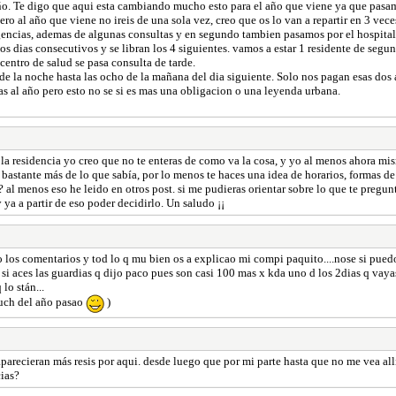
l año. Te digo que aqui esta cambiando mucho esto para el año que viene ya que pasa
ro al año que viene no ireis de una sola vez, creo que os lo van a repartir en 3 vec
 urgencias, ademas de algunas consultas y en segundo tambien pasamos por el hospital
dos dias consecutivos y se libran los 4 siguientes. vamos a estar 1 residente de segu
centro de salud se pasa consulta de tarde.
e la noche hasta las ocho de la mañana del dia siguiente. Solo nos pagan esas dos 
s al año pero esto no se si es mas una obligacion o una leyenda urbana.
 la residencia yo creo que no te enteras de como va la cosa, y yo al menos ahora 
astante más de lo que sabía, por lo menos te haces una idea de horarios, formas de
al menos eso he leido en otros post. si me pudieras orientar sobre lo que te pregunt
ya a partir de eso poder decidirlo. Un saludo ¡¡
o los comentarios y tod lo q mu bien os a explicao mi compi paquito....nose si puedo
 si aces las guardias q dijo paco pues son casi 100 mas x kda uno d los 2dias q vaya
lo stán...
much del año pasao
)
parecieran más resis por aqui. desde luego que por mi parte hasta que no me vea alli
ias?