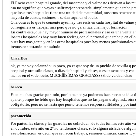
El Rocio es un hospital grande, del macarnea y el valme nos derivan a las mu
eso no significa que vayas a salir mejor preparada, simplemente que trabajar
que los otros hospitales tiene una unidad de maternidad, nosotros tenemos un ho
mayoria de cursos, sesiones,... se dan aqui en el rocio.
Otra cosa es lo que te comente ayer, hay tres resis en cada hospital de valme
conseguireis es trabajar mas pero que no garantiza una mejor formación.
En contra esta, que hay mayor numero de profesionales y eso es una ventaja 
los tres hospiotales hay muy buen feeling con el personal que trabaja en ellos
pues hay mas gente y en los otros hospitales pues hay menos profesionales e
iremos contestando. un saludo.
ChariDue
ok, ya me voy aclarando un poco, yo es que soy de un pueblo de sevilla q per
hospital y otro sólo clases, o días de hospital y clases, o es en semanas y e
menos en el v. de rocío. MUCHÍÍÍSÍIMAS GRACIASSSSS, de verdad. chao
bereca
Paco muchas gracias por todo, por lo menos ya podemos hacernos una idea de 
aparte, porque he leido que hay hospitales que no las pagan o algo asi.. otra
obligatorio, pero no se hasta que punto tenemos responsabilidades y por tanto
pacomerida
Por partes, las clases y las guardias no coinciden. de todas formas este año 
en octrubre. este año en 2º no tendremos clases, solo alguna aislada de algu
aautoformación, es decir, que se hacen trabajos, sesiones clinicas, cursos,...