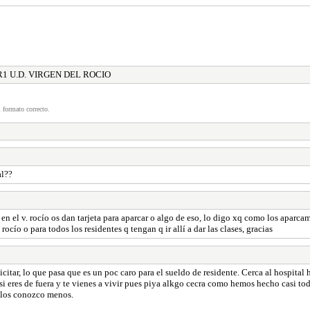
R1 U.D. VIRGEN DEL ROCIO
 formato correcto.
al??
el v. rocío os dan tarjeta para aparcar o algo de eso, lo digo xq como los aparcamien
 rocío o para todos los residentes q tengan q ir allí a dar las clases, gracias
icitar, lo que pasa que es un poc caro para el sueldo de residente. Cerca al hospital ha
 si eres de fuera y te vienes a vivir pues piya alkgo cecra como hemos hecho casi todo
a los conozco menos.