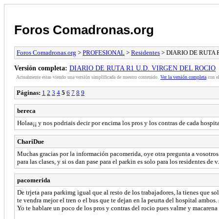
Foros Comadronas.org
Foros Comadronas.org
>
PROFESIONAL
>
Residentes
> DIARIO DE RUTA 
Versión completa:
DIARIO DE RUTA R1 U.D. VIRGEN DEL ROCIO
Actualmente estas viendo una versión simplificada de nuestro contenido.
Ver la versión completa
con el
Páginas:
1
2
3
4
5
6
7
8
9
bereca
Holaa¡¡ y nos podriais decir por encima los pros y los contras de cada hospit
ChariDue
Muchas gracias por la información pacomerida, oye otra pregunta a vosotros en 
para las clases, y si os dan pase para el parkin es solo para los residentes de v.
pacomerida
De trjeta para parkimg igual que al resto de los trabajadores, la tienes que sol
te vendra mejor el tren o el bus que te dejan en la peurta del hospital ambos.
Yo te hablare un poco de los pros y contras del rocio pues valme y macaren