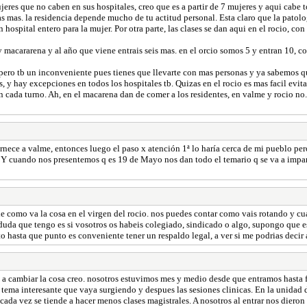
jeres que no caben en sus hospitales, creo que es a partir de 7 mujeres y aqui cabe
as mas. la residencia depende mucho de tu actitud personal. Esta claro que la patol
spital entero para la mujer. Por otra parte, las clases se dan aqui en el rocio, con l
 y macararena y al año que viene entrais seis mas. en el orcio somos 5 y entran 10, 
pero tb un inconveniente pues tienes que llevarte con mas personas y ya sabemos qu
, y hay excepciones en todos los hospitales tb. Quizas en el rocio es mas facil evitar
n cada turno. Ah, en el macarena dan de comer a los residentes, en valme y rocio n
nece a valme, entonces luego el paso x atención 1ª lo haría cerca de mi pueblo pero
so. Y cuando nos presentemos q es 19 de Mayo nos dan todo el temario q se va a impa
como va la cosa en el virgen del rocio. nos puedes contar como vais rotando y cual
 duda que tengo es si vosotros os habeis colegiado, sindicado o algo, supongo que es
 hasta que punto es conveniente tener un respaldo legal, a ver si me podrias decir 
va a cambiar la cosa creo. nosotros estuvimos mes y medio desde que entramos hasta 
n tema interesante que vaya surgiendo y despues las sesiones clinicas. En la unidad 
 y cada vez se tiende a hacer menos clases magistrales. A nosotros al entrar nos diero