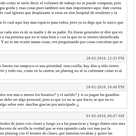
 todo como se suele decir. el volumen de trabajo no se puede comparar, pero
ogia gorda y esas cosas pues tambien son mas importantes aqui. date cuenta
o cual tgienes que desplazarte si estas en otro hospital de residente y la
con lo cual aqui hay mas espacio para todos, pero ya os digo que lo unico que
e cada uno es de su madre y de su padre. En lineas generales te dire que en
 a esa persona que no te trata bien o con la que no te sientes identificada
o. Y no se me ocurre mmas cosas, ves preguntando por cosas concretas que te
28-02-2010, 12:35 PM
 bueno eso tampoco es una prioridad. otra cosilla, hay días q sólo tienes
rtir y todo eso, como en la carrera, un planing no sé tu cuéntame como es al
28-02-2010, 10:40 PM
es son mas o menos los horarios? y el sueldo? y si os pagan las guardias
o debe ser algo personal, pero es que yo no se que hacer, se que no es
algo sobre esto. muchas gracias por anticipado ¡¡
01-03-2010, 08:47 AM
finales de junio con clases y luego ya a las praacticas y luego dimos otro mes
docente de sevilla la verdad que se esta optando cada vez mas por la
n un planing con el horario de clases, que materias tocaban y quien las