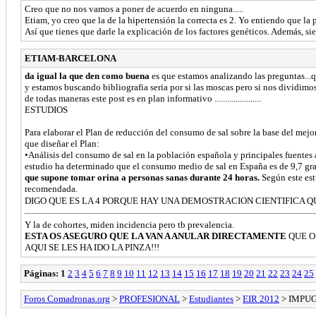
Creo que no nos vamos a poner de acuerdo en ninguna.....
Etiam, yo creo que la de la hipertensión la correcta es 2. Yo entiendo que l
Así que tienes que darle la explicación de los factores genéticos. Además, s
ETIAM-BARCELONA
da igual la que den como buena
es que estamos analizando las preguntas...
y estamos buscando bibliografia seria por si las moscas pero si nos dividimos 
de todas maneras este post es en plan informativo ......................
ESTUDIOS
Para elaborar el Plan de reducción del consumo de sal sobre la base del mejo
que diseñar el Plan:
•Análisis del consumo de sal en la población española y principales fuentes
estudio ha determinado que el consumo medio de sal en España es de 9,7 gra
que supone tomar orina a personas sanas durante 24 horas.
Según este es
recomendada.
DIGO QUE ES LA 4 PORQUE HAY UNA DEMOSTRACION CIENTIFICA Q
Y la de cohortes, miden incidencia pero tb prevalencia.
ESTA OS ASEGURO QUE LA VAN A ANULAR DIRECTAMENTE
QUE O
AQUI SE LES HA IDO LA PINZA!!!
Páginas:
1
2
3
4
5
6
7
8
9
10
11
12
13
14
15
16
17
18
19
20
21
22
23
24
25
Foros Comadronas.org
>
PROFESIONAL
>
Estudiantes
>
EIR 2012
> IMPUG