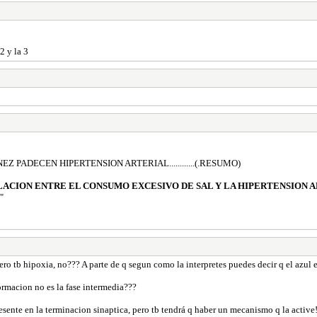
2 y la 3
PADECEN HIPERTENSION ARTERIAL............(.RESUMO)
ACION ENTRE EL CONSUMO EXCESIVO DE SAL Y LA HIPERTENSION 
"
ero tb hipoxia, no??? A parte de q segun como la interpretes puedes decir q el azul es
formacion no es la fase intermedia???
esente en la terminacion sinaptica, pero tb tendrá q haber un mecanismo q la active!