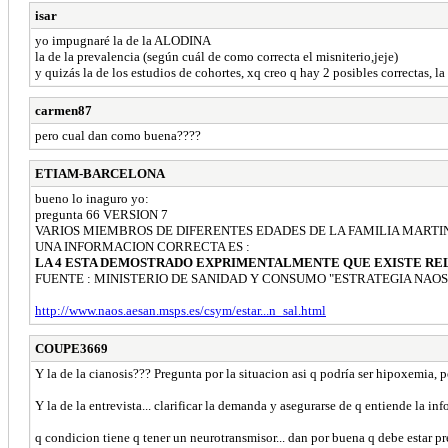
isar
yo impugnaré la de la ALODINA
la de la prevalencia (según cuál de como correcta el misniterio,jeje)
y quizás la de los estudios de cohortes, xq creo q hay 2 posibles correctas, la 
carmen87
pero cual dan como buena????
ETIAM-BARCELONA
bueno lo inaguro yo:
pregunta 66 VERSION 7
VARIOS MIEMBROS DE DIFERENTES EDADES DE LA FAMILIA MARTINEZ 
UNA INFORMACION CORRECTA ES :
LA 4 ESTA DEMOSTRADO EXPRIMENTALMENTE QUE EXISTE REL
FUENTE : MINISTERIO DE SANIDAD Y CONSUMO "ESTRATEGIA NAOS
http://www.naos.aesan.msps.es/csym/estar...n_sal.html
COUPE3669
Y la de la cianosis??? Pregunta por la situacion asi q podría ser hipoxemia, p
Y la de la entrevista... clarificar la demanda y asegurarse de q entiende la in
q condicion tiene q tener un neurotransmisor... dan por buena q debe estar pr