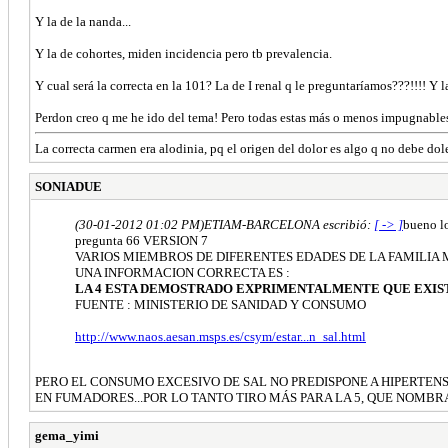
Y la de la nanda...
Y la de cohortes, miden incidencia pero tb prevalencia.
Y cual será la correcta en la 101? La de I renal q le preguntaríamos???!!!! Y l
Perdon creo q me he ido del tema! Pero todas estas más o menos impugnables
La correcta carmen era alodinia, pq el origen del dolor es algo q no debe dole
SONIADUE
(30-01-2012 01:02 PM)
ETIAM-BARCELONA escribió:
[ -> ]
bueno l
pregunta 66 VERSION 7
VARIOS MIEMBROS DE DIFERENTES EDADES DE LA FAMILIA MAR
UNA INFORMACION CORRECTA ES :
LA 4 ESTA DEMOSTRADO EXPRIMENTALMENTE QUE EXIST
FUENTE : MINISTERIO DE SANIDAD Y CONSUMO
http://www.naos.aesan.msps.es/csym/estar...n_sal.html
PERO EL CONSUMO EXCESIVO DE SAL NO PREDISPONE A HIPERTENS
EN FUMADORES...POR LO TANTO TIRO MÁS PARA LA 5, QUE NOMBR
gema_yimi