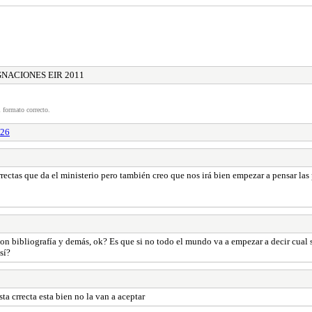
NACIONES EIR 2011
 formato correcto.
26
orrectas que da el ministerio pero también creo que nos irá bien empezar a pensar l
on bibliografía y demás, ok? Es que si no todo el mundo va a empezar a decir cual 
sí?
ta crrecta esta bien no la van a aceptar