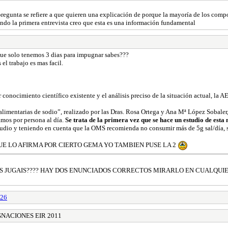
a pregunta se refiere a que quieren una explicación de porque la mayoría de los com
iendo la primera entrevista creo que esta es una información fundamental
que solo tenemos 3 dias para impugnar sabes???
el trabajo es mas facil.
r conocimiento científico existente y el análisis preciso de la situación actual, la
 alimentarias de sodio”, realizado por las Dras. Rosa Ortega y Ana Mª López Sobale
mos por persona al día.
Se trata de la primera vez que se hace un estudio de est
tudio y teniendo en cuenta que la OMS recomienda no consumir más de 5g sal/día, 
UE LO AFIRMA POR CIERTO GEMA YO TAMBIEN PUSE LA 2
S JUGAIS???? HAY DOS ENUNCIADOS CORRECTOS MIRARLO EN CUALQUIER 
26
NACIONES EIR 2011