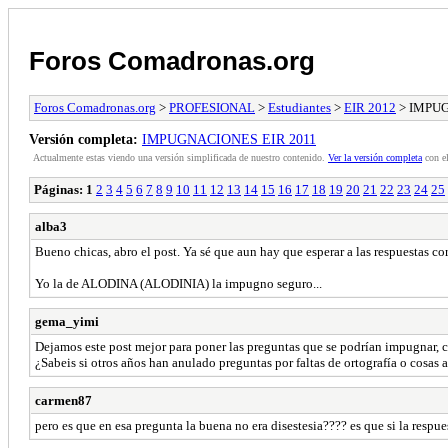
Foros Comadronas.org
Foros Comadronas.org
>
PROFESIONAL
>
Estudiantes
>
EIR 2012
> IMPUG
Versión completa:
IMPUGNACIONES EIR 2011
Actualmente estas viendo una versión simplificada de nuestro contenido.
Ver la versión completa
con el
Páginas:
1
2
3
4
5
6
7
8
9
10
11
12
13
14
15
16
17
18
19
20
21
22
23
24
25
alba3
Bueno chicas, abro el post. Ya sé que aun hay que esperar a las respuestas c
Yo la de ALODINA (ALODINIA) la impugno seguro...
gema_yimi
Dejamos este post mejor para poner las preguntas que se podrían impugnar, c
¿Sabeis si otros años han anulado preguntas por faltas de ortografía o cosas a
carmen87
pero es que en esa pregunta la buena no era disestesia???? es que si la respues