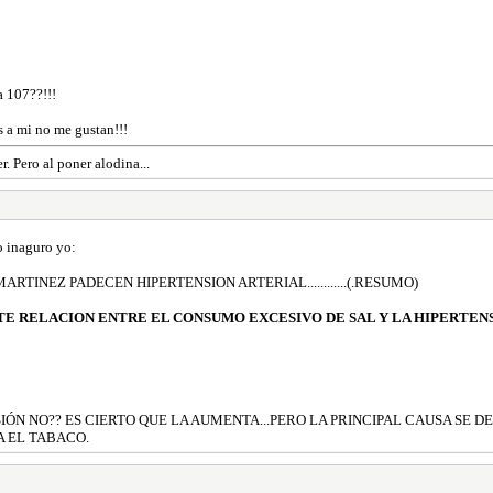
a 107??!!!
 a mi no me gustan!!!
r. Pero al poner alodina...
o inaguro yo:
TINEZ PADECEN HIPERTENSION ARTERIAL............(.RESUMO)
E RELACION ENTRE EL CONSUMO EXCESIVO DE SAL Y LA HIPERTEN
IÓN NO?? ES CIERTO QUE LA AUMENTA...PERO LA PRINCIPAL CAUSA SE
A EL TABACO.