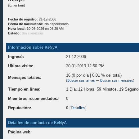
(EnferTam)
Fecha de registro:
21-12-2006
Fecha de nacimiento:
No especificado
Hora local:
10-08-2026 en 08:29 AM
Estado:
Sin conexión
Información sobre KeNyA
Ingresó:
21-12-2006
Ultima visita:
20-01-2013 12:50 PM
16 (0 por día | 0.01 % del total)
Mensajes totales:
(
Buscar sus temas
—
Buscar sus mensajes
)
Tiempo en línea:
1 Día, 12 Horas, 59 Minutos, 19 Segund
Miembros recomendados:
0
Reputación:
0
[
Detalles
]
Detalles de contacto de KeNyA
Página web: