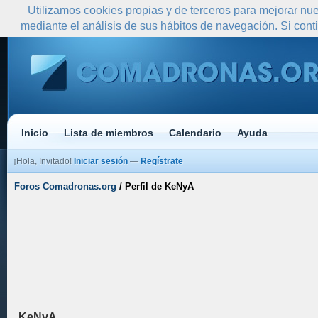
Utilizamos cookies propias y de terceros para mejorar nue
mediante el análisis de sus hábitos de navegación. Si co
Inicio
Lista de miembros
Calendario
Ayuda
¡Hola, Invitado!
Iniciar sesión
—
Regístrate
Foros Comadronas.org
/
Perfil de KeNyA
KeNyA