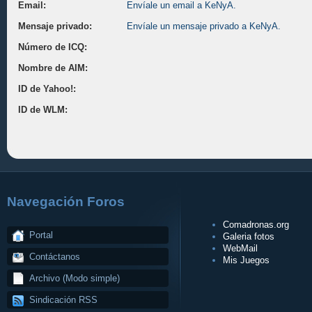
Email:
Envíale un email a KeNyA.
Mensaje privado:
Envíale un mensaje privado a KeNyA.
Número de ICQ:
Nombre de AIM:
ID de Yahoo!:
ID de WLM:
Navegación Foros
Comadronas.org
Portal
Galeria fotos
WebMail
Contáctanos
Mis Juegos
Archivo (Modo simple)
Sindicación RSS