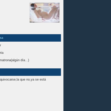
sa
r
ria
matrona(algún día...)
quivocarse,la que no,ya se está