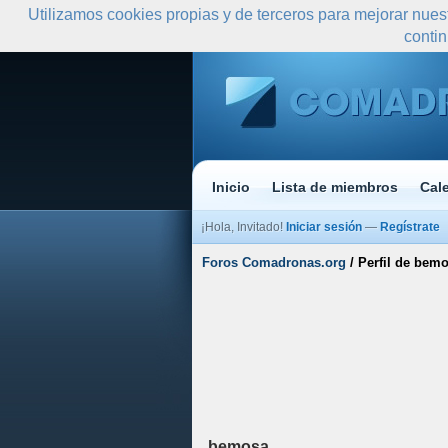
Utilizamos cookies propias y de terceros para mejorar nues
conti
Inicio
Lista de miembros
Cal
¡Hola, Invitado!
Iniciar sesión
—
Regístrate
Foros Comadronas.org
/
Perfil de bem
bemosa