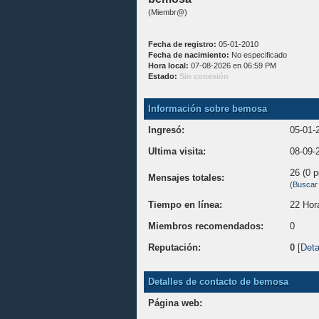
(Miembr@)
Fecha de registro:
05-01-2010
Fecha de nacimiento:
No especificado
Hora local:
07-08-2026 en 06:59 PM
Estado:
Sin conexión
Información sobre bemosa
Ingresó:
05-01-
Ultima visita:
08-09-
26 (0 p
Mensajes totales:
(
Buscar
Tiempo en línea:
22 Hor
Miembros recomendados:
0
Reputación:
0
[
Deta
Detalles de contacto de bemosa
Página web: