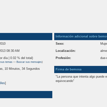
Información adicional sobre bemo
2010
Sexo:
Muje
2013 08:30 AM
Localización:
alme
or día | 0.02 % del total)
Profesión:
due-
 sus temas
—
Buscar sus mensajes
)
as, 10 Minutos, 34 Segundos
Firma de bemosa
"La persona que intenta algo puede e
equivocando"
lles
]