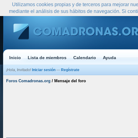
Utilizamos cookies propias y de terceros para mejorar nue
mediante el análisis de sus hábitos de navegación. Si co
Inicio
Lista de miembros
Calendario
Ayuda
¡Hola, Invitado!
Iniciar sesión
—
Regístrate
Foros Comadronas.org
/
Mensaje del foro