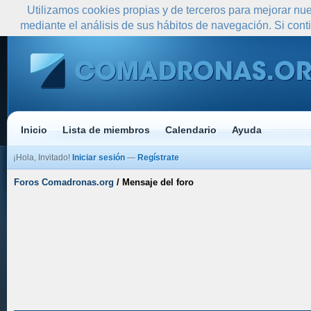
Utilizamos cookies propias y de terceros para mejorar nue
mediante el análisis de sus hábitos de navegación. Si co
Inicio
Lista de miembros
Calendario
Ayuda
¡Hola, Invitado!
Iniciar sesión
—
Regístrate
Foros Comadronas.org
/
Mensaje del foro