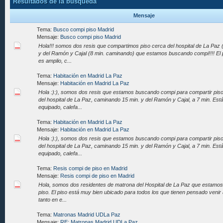
Resultados de la búsqueda
Mensaje
Tema:
Busco compi piso Madrid
Mensaje:
Busco compi piso Madrid
Hola!!! somos dos resis que compartimos piso cerca del hospital de La Paz
y del Ramón y Cajal (8 min. caminando) que estamos buscando compi!!!! El 
es amplio, c...
Tema:
Habitación en Madrid La Paz
Mensaje:
Habitación en Madrid La Paz
Hola :):), somos dos resis que estamos buscando compi para compartir piso
del hospital de La Paz, caminando 15 min. y del Ramón y Cajal, a 7 min. Est
equipado, calefa...
Tema:
Habitación en Madrid La Paz
Mensaje:
Habitación en Madrid La Paz
Hola :):), somos dos resis que estamos buscando compi para compartir piso
del hospital de La Paz, caminando 15 min. y del Ramón y Cajal, a 7 min. Est
equipado, calefa...
Tema:
Resis compi de piso en Madrid
Mensaje:
Resis compi de piso en Madrid
Hola, somos dos residentes de matrona del Hospital de La Paz que estamo
piso. El piso está muy bien ubicado para todos los que tienen pensado venir 
tanto en e...
Tema:
Matronas Madrid UDLa Paz
Mensaje:
RE: Matronas Madrid UDLa Paz