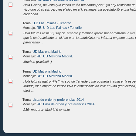
Hola Chicas, he visto que varias están buscando piso!!! yo soy residente de
vivo con otra resi, pero en el piso en el k estamos, ha quedado libre una ha
buscando ...
Tema:
U.D Las Palmas / Tenerife
Mensaje:
RE: U.D Las Palmas / Tenerife
Hola futuras resis!!!:) soy de Tenerife y tambien quiero hacer matrona, a ver
que lo esté haciendo en el huc o en la candelaria me informa un poco sobre q
pareciendo ...
Tema:
UD Matrona Madrid.
Mensaje:
RE: UD Matrona Madrid.
Muchas gracias!! :)
Tema:
UD Matrona Madrid.
Mensaje:
RE: UD Matrona Madrid.
Hola futuras matron@s!! yo soy de Tenerife y me gustaría ir a hacer la espe
Madrid, xk siempre he kerido vivir la experiencia de vivir en una gran ciuda
dará ...
Tema:
Lista de orden y preferencias 2014
Mensaje:
RE: Lista de orden y preferencias 2014
236- matrona- Madrid ó tenerife