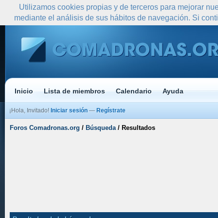
Utilizamos cookies propias y de terceros para mejorar nue
mediante el análisis de sus hábitos de navegación. Si co
Inicio
Lista de miembros
Calendario
Ayuda
¡Hola, Invitado!
Iniciar sesión
—
Regístrate
Foros Comadronas.org
/
Búsqueda
/
Resultados