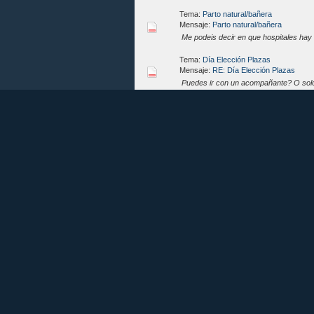
Tema:
Parto natural/bañera
Mensaje:
Parto natural/bañera
Me podeis decir en que hospitales hay
Tema:
Día Elección Plazas
Mensaje:
RE: Día Elección Plazas
Puedes ir con un acompañante? O sol
Tema:
Lista de orden y preferencias 2
Mensaje:
RE: Lista de orden y preferen
581- Matrona en cualquier lugar.
Navegación Foros
Portal
Contáctanos
Archivo (Modo simple)