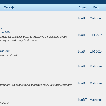
Mensaje
Autor
Foro
LuaDT
Matronas
014
cias 2014
LuaDT
EIR 2014
atrona en cualquier lugar. Si alguien va a ir a madrid desde
stos q me envíe un privado porfa.
014
cias 2014
LuaDT
EIR 2014
 al ministerio?
LuaDT
Matronas
LuaDT
Matronas
unidades, en concreto los hospitales en los que hay residentes
LuaDT
Matronas
 bañera?