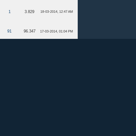
1
3.829
18-03-2014, 12:47 AM
91
96.347
17-03-2014, 01:04 PM
613
736.177
06-03-2014, 03:05 PM
Volver al contenido
Volver arriba