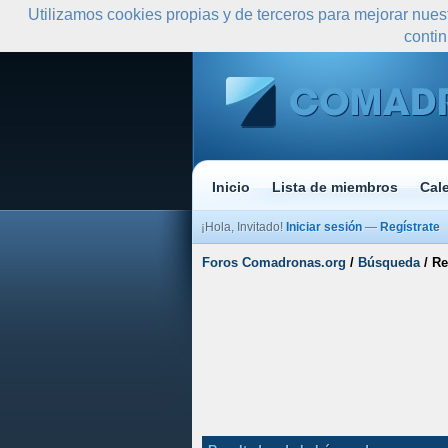
Utilizamos cookies propias y de terceros para mejorar nues
conti
Inicio
Lista de miembros
Cal
¡Hola, Invitado!
Iniciar sesión
—
Regístrate
Foros Comadronas.org
/
Búsqueda
/
Re