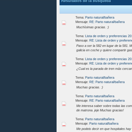
Resultados de la búsqueda
Tema:
Parto natural/bañera
Mensaje:
RE: Parto natural/bañera
Muchísimas gracias. :)
Tema:
Lista de orden y preferencias 2
Mensaje:
RE: Lista de orden y preferen
Paso a ser la 582 en lugar de la 581. M
galicia en coche y quiere compartir ga
Tema:
Lista de orden y preferencias 2
Mensaje:
RE: Lista de orden y preferen
¿Cual es la parada de tren más cercana
Tema:
Parto natural/bañera
Mensaje:
RE: Parto natural/bañera
Muchas gracias. :)
Tema:
Parto natural/bañera
Mensaje:
RE: Parto natural/bañera
Me interesa saber sobre todas las com
de matrona. jeje Muchas gracias!
Tema:
Parto natural/bañera
Mensaje:
Parto natural/bañera
Me podeis decir en que hospitales hay