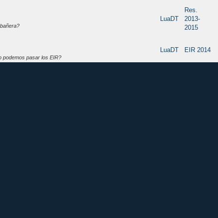
Res.
LuaDT
2013-
 bañera?
2015
LuaDT
EIR 2014
o podemos pasar los EIR?
014
cias 2014
LuaDT
EIR 2014
Comadronas.org
Galeria fotos
WebMail
Mis Juegos