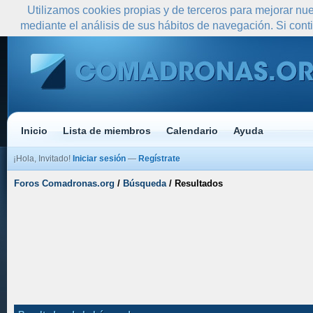
Utilizamos cookies propias y de terceros para mejorar nue
mediante el análisis de sus hábitos de navegación. Si co
Inicio
Lista de miembros
Calendario
Ayuda
¡Hola, Invitado!
Iniciar sesión
—
Regístrate
Foros Comadronas.org
/
Búsqueda
/
Resultados