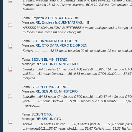
1. Anais. Matrona. Madrid 5. LauraEs. Matrona. Barcelona 12. Katatriku. Ma
Matrona. Madrid 15. M. A. Pizarro. Matrona. BCN 19. Zakiva. Comunitaria. V
Matrona. ...
Tema:
Empieza la CUENTA ATRAS....!!!!
Mensaje:
RE: Empieza la CUENTA ATRAS....!!!!
AISSSSS MUCHA MUCHA SUERTEEEE!!! menos mal que está el foro pq sino.
mi todos estos meses!!! ánimo chic@s!!!
Tema:
CTO DA NUMERO DE ORDEN
Mensaje:
RE: CTO DA NUMERO DE ORDEN
KeNyA....................62.33 netas posicion 20 sin expediente, 22 con expedien
Tema:
SEGUN EL MINISTERIO
Mensaje:
RE: SEGUN EL MINISTERIO
LauraEs.....64,33 netas (7 más que CTO) pats30.......62,67 (4 más que CTO)
yai87.........61 netas Dortoka......59 (0,33 menos que CTO) alba22....... 57,6
merycos.......
Tema:
SEGUN EL MINISTERIO
Mensaje:
RE: SEGUN EL MINISTERIO
LauraEs.....64,33 netas (7 más que CTO) pats30.......62,67 (4 más que CTO)
yai87.........61 netas Dortoka......59 (0,33 menos que CTO) alba22....... 57,6
merycos.......
Tema:
SEGUN CTO.......
Mensaje:
RE: SEGUN CTO.......
zakiva..........63 netas Lur-enf.........60,33 netas pats30.........58,67 netas pikis
chlmatrona2011....57,67 netas alba22......... 56.67 KeNyA..........55,33 Tuchi.....