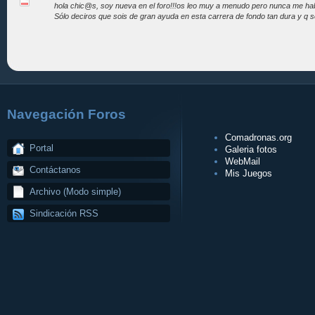
hola chic@s, soy nueva en el foro!!!os leo muy a menudo pero nunca me habia
Sólo deciros que sois de gran ayuda en esta carrera de fondo tan dura y q se
Navegación Foros
Comadronas.org
Portal
Galeria fotos
WebMail
Contáctanos
Mis Juegos
Archivo (Modo simple)
Sindicación RSS