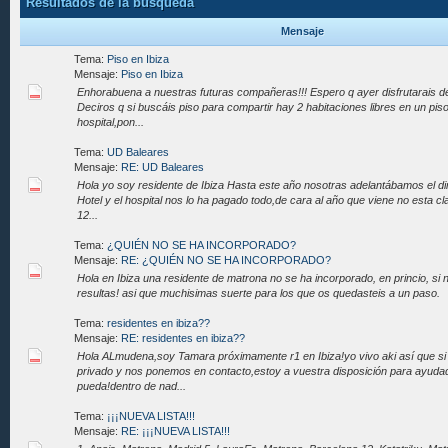
Resultados de la búsqueda
Mensaje
Tema:
Piso en Ibiza
Mensaje:
Piso en Ibiza
Enhorabuena a nuestras futuras compañeras!!! Espero q ayer disfrutarais de
Deciros q si buscáis piso para compartir hay 2 habitaciones libres en un pis
hospital,pon...
Tema:
UD Baleares
Mensaje:
RE: UD Baleares
Hola yo soy residente de Ibiza Hasta este año nosotras adelantábamos el din
Hotel y el hospital nos lo ha pagado todo,de cara al año que viene no esta cl
12...
Tema:
¿QUIÉN NO SE HA INCORPORADO?
Mensaje:
RE: ¿QUIÉN NO SE HA INCORPORADO?
Hola en Ibiza una residente de matrona no se ha incorporado, en princio, si 
resultas! asi que muchisimas suerte para los que os quedasteis a un paso.
Tema:
residentes en ibiza??
Mensaje:
RE: residentes en ibiza??
Hola ALmudena,soy Tamara próximamente r1 en Ibiza!yo vivo aki así que s
privado y nos ponemos en contacto,estoy a vuestra disposición para ayudad
pueda!dentro de nad...
Tema:
¡¡¡NUEVA LISTA!!!
Mensaje:
RE: ¡¡¡NUEVA LISTA!!!