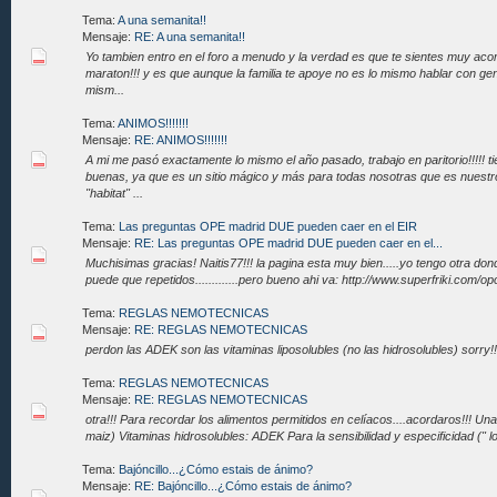
Tema:
A una semanita!!
Mensaje:
RE: A una semanita!!
Yo tambien entro en el foro a menudo y la verdad es que te sientes muy ac
maraton!!! y es que aunque la familia te apoye no es lo mismo hablar con ge
mism...
Tema:
ANIMOS!!!!!!!
Mensaje:
RE: ANIMOS!!!!!!!
A mi me pasó exactamente lo mismo el año pasado, trabajo en paritorio!!!!!
buenas, ya que es un sitio mágico y más para todas nosotras que es nuestr
"habitat" ...
Tema:
Las preguntas OPE madrid DUE pueden caer en el EIR
Mensaje:
RE: Las preguntas OPE madrid DUE pueden caer en el...
Muchisimas gracias! Naitis77!!! la pagina esta muy bien.....yo tengo otra do
puede que repetidos.............pero bueno ahi va: http://www.superfriki.com/op
Tema:
REGLAS NEMOTECNICAS
Mensaje:
RE: REGLAS NEMOTECNICAS
perdon las ADEK son las vitaminas liposolubles (no las hidrosolubles) sorry!!
Tema:
REGLAS NEMOTECNICAS
Mensaje:
RE: REGLAS NEMOTECNICAS
otra!!! Para recordar los alimentos permitidos en celíacos....acordaros!!! Una
maiz) Vitaminas hidrosolubles: ADEK Para la sensibilidad y especificidad (" l
Tema:
Bajóncillo...¿Cómo estais de ánimo?
Mensaje:
RE: Bajóncillo...¿Cómo estais de ánimo?