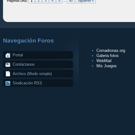
Páginas (40):
1
2
3
4
5
...
40
Siguiente »
Navegación Foros
Comadronas.org
Portal
Galeria fotos
WebMail
Contáctanos
Mis Juegos
Archivo (Modo simple)
Sindicación RSS