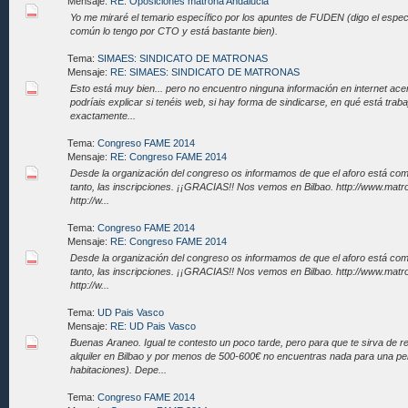
Mensaje:
RE: Oposiciones matrona Andalucia
Yo me miraré el temario específico por los apuntes de FUDEN (digo el especí
común lo tengo por CTO y está bastante bien).
Tema:
SIMAES: SINDICATO DE MATRONAS
Mensaje:
RE: SIMAES: SINDICATO DE MATRONAS
Esto está muy bien... pero no encuentro ninguna información en internet ace
podríais explicar si tenéis web, si hay forma de sindicarse, en qué está tr
exactamente...
Tema:
Congreso FAME 2014
Mensaje:
RE: Congreso FAME 2014
Desde la organización del congreso os informamos de que el aforo está comp
tanto, las inscripciones. ¡¡GRACIAS!! Nos vemos en Bilbao. http://www.mat
http://w...
Tema:
Congreso FAME 2014
Mensaje:
RE: Congreso FAME 2014
Desde la organización del congreso os informamos de que el aforo está comp
tanto, las inscripciones. ¡¡GRACIAS!! Nos vemos en Bilbao. http://www.mat
http://w...
Tema:
UD Pais Vasco
Mensaje:
RE: UD Pais Vasco
Buenas Araneo. Igual te contesto un poco tarde, pero para que te sirva de re
alquiler en Bilbao y por menos de 500-600€ no encuentras nada para una pe
habitaciones). Depe...
Tema:
Congreso FAME 2014