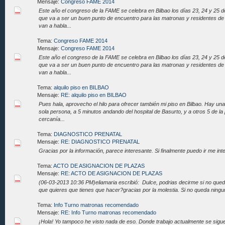
Mensaje:
Congreso FAME 2014
Este año el congreso de la FAME se celebra en Bilbao los días 23, 24 y 25 
que va a ser un buen punto de encuentro para las matronas y residentes d
van a habla...
Tema:
Congreso FAME 2014
Mensaje:
Congreso FAME 2014
Este año el congreso de la FAME se celebra en Bilbao los días 23, 24 y 25 
que va a ser un buen punto de encuentro para las matronas y residentes d
van a habla...
Tema:
alquilo piso en BILBAO
Mensaje:
RE: alquilo piso en BILBAO
Pues hala, aprovecho el hilo para ofrecer también mi piso en Bilbao. Hay un
sola persona, a 5 minutos andando del hospital de Basurto, y a otros 5 de l
cercanía...
Tema:
DIAGNOSTICO PRENATAL
Mensaje:
RE: DIAGNOSTICO PRENATAL
Gracias por la información, parece interesante. Si finalmente puedo ir me inte
Tema:
ACTO DE ASIGNACION DE PLAZAS
Mensaje:
RE: ACTO DE ASIGNACION DE PLAZAS
(06-03-2013 10:36 PM)eliamaria escribió: Dulce, podrias decirme si no qued
que quieres que tienes que hacer?gracias por la molestia. Si no queda ningun
Tema:
Info Turno matronas recomendado
Mensaje:
RE: Info Turno matronas recomendado
¡Hola! Yo tampoco he visto nada de eso. Donde trabajo actualmente se sigue