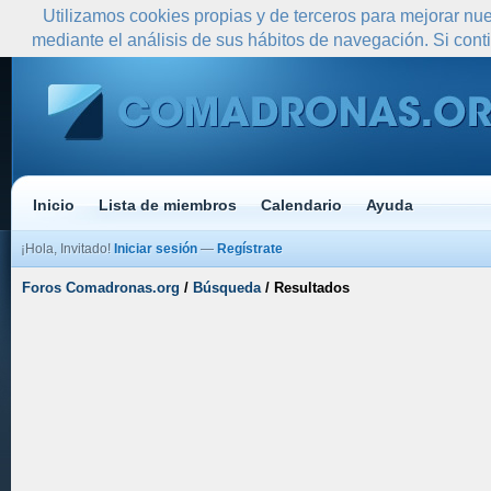
Utilizamos cookies propias y de terceros para mejorar nue
mediante el análisis de sus hábitos de navegación. Si co
Inicio
Lista de miembros
Calendario
Ayuda
¡Hola, Invitado!
Iniciar sesión
—
Regístrate
Foros Comadronas.org
/
Búsqueda
/
Resultados