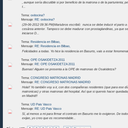
, aunque sería discutible si por beneficio de la matrona o de la parturienta;
t...
Tema:
oxitocina?
Mensaje:
RE: oxitocina?
(29-06-2012 09:36 PM)Mariubros escribió: nunca se debe inducir el parto a
cesárea anterior. Tampoco se debe madurar con prostaglandinas, ya que se
iniciarse D...
Tema:
Residencia en Bilbao,
Mensaje:
RE: Residencia en Bilbao,
Felicidades a todas. Yo hice la residencia en Basurto, vais a estar fenomenal
Tema:
OPE OSAKIDETZA 2011
Mensaje:
RE: OPE OSAKIDETZA 2011
Buenas! Alguien se presenta a la OPE de matronas de Osakidetza?
Tema:
CONGRESO MATRONAS MADRID
Mensaje:
RE: CONGRESO MATRONAS MADRID
Hola!! Yo también voy a ir, con dos compañeras residentes (que para ese d
matronicas) y otras matronas del hospital. Así que si quereis hacer quedad
en Madrid!!
Tema:
UD Pais Vasco
Mensaje:
RE: UD Pais Vasco
Sí, al menos a mi para firmar el contrato en Basurto me lo exigieron. De to
exijan, yo creo que es recomendable...