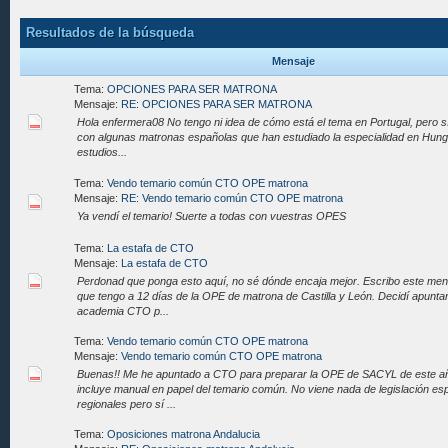
Resultados de la búsqueda
Mensaje
Tema:
OPCIONES PARA SER MATRONA
Mensaje:
RE: OPCIONES PARA SER MATRONA
Hola enfermera08 No tengo ni idea de cómo está el tema en Portugal, pero sí
con algunas matronas españolas que han estudiado la especialidad en Hungr
estudios...
Tema:
Vendo temario común CTO OPE matrona
Mensaje:
RE: Vendo temario común CTO OPE matrona
Ya vendí el temario! Suerte a todas con vuestras OPES
Tema:
La estafa de CTO
Mensaje:
La estafa de CTO
Perdonad que ponga esto aquí, no sé dónde encaja mejor. Escribo este mens
que tengo a 12 días de la OPE de matrona de Castilla y León. Decidí apuntarm
academia CTO p...
Tema:
Vendo temario común CTO OPE matrona
Mensaje:
Vendo temario común CTO OPE matrona
Buenas!! Me he apuntado a CTO para preparar la OPE de SACYL de este añ
incluye manual en papel del temario común. No viene nada de legislación esp
regionales pero sí ...
Tema:
Oposiciones matrona Andalucia