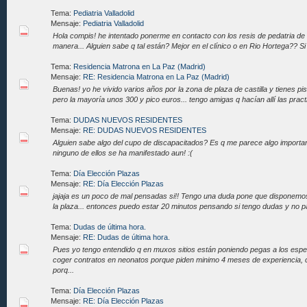
Tema:
Pediatria Valladolid
Mensaje:
Pediatria Valladolid
Hola compis! he intentado ponerme en contacto con los resis de pedatria de 
manera... Alguien sabe q tal están? Mejor en el clínico o en Rio Hortega?? Si
Tema:
Residencia Matrona en La Paz (Madrid)
Mensaje:
RE: Residencia Matrona en La Paz (Madrid)
Buenas! yo he vivido varios años por la zona de plaza de castilla y tienes pi
pero la mayoría unos 300 y pico euros... tengo amigas q hacían allí las pract
Tema:
DUDAS NUEVOS RESIDENTES
Mensaje:
RE: DUDAS NUEVOS RESIDENTES
Alguien sabe algo del cupo de discapacitados? Es q me parece algo importan
ninguno de ellos se ha manifestado aun! :(
Tema:
Día Elección Plazas
Mensaje:
RE: Día Elección Plazas
jajaja es un poco de mal pensadas si!! Tengo una duda pone que disponemos
la plaza... entonces puedo estar 20 minutos pensando si tengo dudas y no pa
Tema:
Dudas de última hora.
Mensaje:
RE: Dudas de última hora.
Pues yo tengo entendido q en muxos sitios están poniendo pegas a los espec
coger contratos en neonatos porque piden minimo 4 meses de experiencia, 
porq...
Tema:
Día Elección Plazas
Mensaje:
RE: Día Elección Plazas