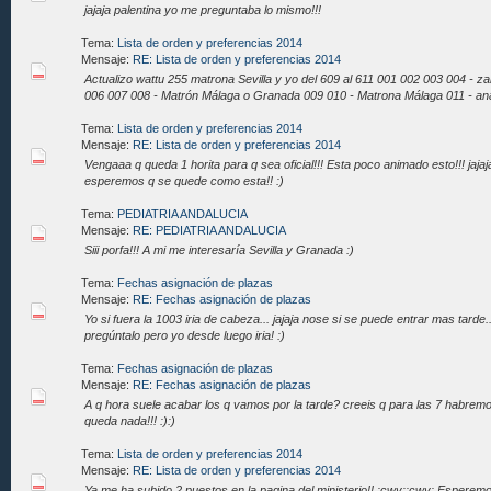
jajaja palentina yo me preguntaba lo mismo!!!
Tema:
Lista de orden y preferencias 2014
Mensaje:
RE: Lista de orden y preferencias 2014
Actualizo wattu 255 matrona Sevilla y yo del 609 al 611 001 002 003 004 - zak
006 007 008 - Matrón Málaga o Granada 009 010 - Matrona Málaga 011 - ana
Tema:
Lista de orden y preferencias 2014
Mensaje:
RE: Lista de orden y preferencias 2014
Vengaaa q queda 1 horita para q sea oficial!!! Esta poco animado esto!!! jaja
esperemos q se quede como esta!! :)
Tema:
PEDIATRIA ANDALUCIA
Mensaje:
RE: PEDIATRIA ANDALUCIA
Siii porfa!!! A mi me interesaría Sevilla y Granada :)
Tema:
Fechas asignación de plazas
Mensaje:
RE: Fechas asignación de plazas
Yo si fuera la 1003 iria de cabeza... jajaja nose si se puede entrar mas tarde..
pregúntalo pero yo desde luego iria! :)
Tema:
Fechas asignación de plazas
Mensaje:
RE: Fechas asignación de plazas
A q hora suele acabar los q vamos por la tarde? creeis q para las 7 habrem
queda nada!!! :):)
Tema:
Lista de orden y preferencias 2014
Mensaje:
RE: Lista de orden y preferencias 2014
Ya me ha subido 2 puestos en la pagina del ministerio!! :cwy::cwy: Esperem