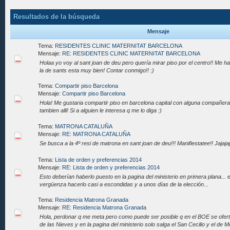
Resultados de la búsqueda
Mensaje
Tema:
RESIDENTES CLINIC MATERNITAT BARCELONA
Mensaje:
RE: RESIDENTES CLINIC MATERNITAT BARCELONA
Holaa yo voy al sant joan de deu pero quería mirar piso por el centro!! Me han
la de sants esta muy bien! Contar conmigo!! :)
Tema:
Compartir piso Barcelona
Mensaje:
Compartir piso Barcelona
Hola! Me gustaria compartir piso en barcelona capital con alguna compañe
tambien alli! Si a alguien le interesa q me lo diga :)
Tema:
MATRONA CATALUÑA
Mensaje:
RE: MATRONA CATALUÑA
Se busca a la 4º resi de matrona en sant joan de deu!!! Manifiestatee!! Jajajaj
Tema:
Lista de orden y preferencias 2014
Mensaje:
RE: Lista de orden y preferencias 2014
Esto deberían haberlo puesto en la pagina del ministerio en primera plana...
vergüenza hacerlo casi a escondidas y a unos días de la elección...
Tema:
Residencia Matrona Granada
Mensaje:
RE: Residencia Matrona Granada
Hola, perdonar q me meta pero como puede ser posible q en el BOE se ofert
de las Nieves y en la pagina del ministerio solo salga el San Cecilio y el de M