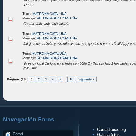
:pinch:
Tema:
MATRONA CATALUÑA
Mensaje:
RE: MATRONA CATALUÑA
Ceutaa :wub::wub::wub: jajajaja
Tema:
MATRONA CATALUÑA
Mensaje:
RE: MATRONA CATALUÑA
Jajajja todas al limite y mirando las plazas q quedaron para el final!!Ayyy q n
Tema:
MATRONA CATALUÑA
Mensaje:
RE: MATRONA CATALUÑA
Yo estoy igual Carlota, en el limite con 609!! En Terrasa hay 2 hospitales cua
rollo!!!!!!!!
Páginas (16):
1
2
3
4
5
...
16
Siguiente »
Navegación Foros
Comadronas.org
Portal
Galeria fotos