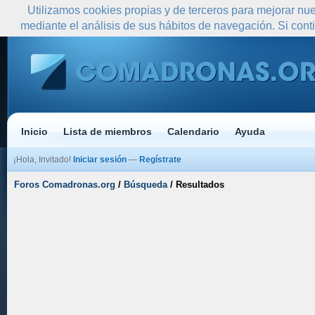
Utilizamos cookies propias y de terceros para mejorar nue
mediante el análisis de sus hábitos de navegación. Si co
Inicio
Lista de miembros
Calendario
Ayuda
¡Hola, Invitado!
Iniciar sesión
—
Regístrate
Foros Comadronas.org
/
Búsqueda
/
Resultados