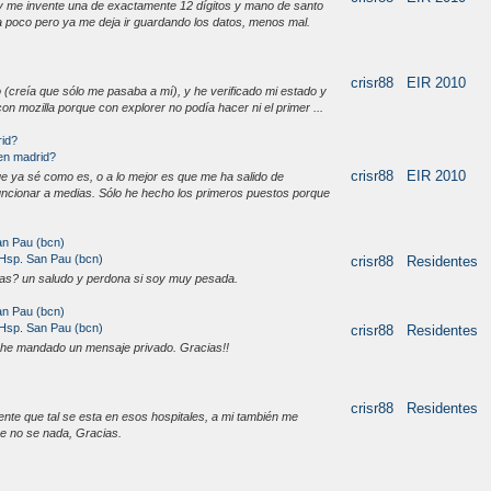
y me invente una de exactamente 12 dígitos y mano de santo
a poco pero ya me deja ir guardando los datos, menos mal.
crisr88
EIR 2010
o (creía que sólo me pasaba a mí), y he verificado mi estado y
con mozilla porque con explorer no podía hacer ni el primer ...
rid?
 en madrid?
crisr88
EIR 2010
e ya sé como es, o a lo mejor es que me ha salido de
funcionar a medias. Sólo he hecho los primeros puestos porque
an Pau (bcn)
 Hsp. San Pau (bcn)
crisr88
Residentes
tas? un saludo y perdona si soy muy pesada.
an Pau (bcn)
 Hsp. San Pau (bcn)
crisr88
Residentes
te he mandado un mensaje privado. Gracias!!
crisr88
Residentes
ente que tal se esta en esos hospitales, a mi también me
ue no se nada, Gracias.