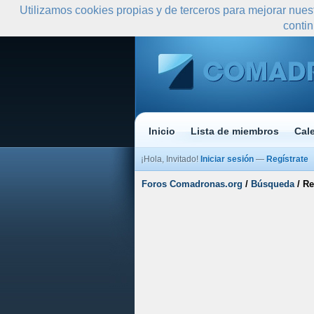
Utilizamos cookies propias y de terceros para mejorar nues
conti
Inicio
Lista de miembros
Cal
¡Hola, Invitado!
Iniciar sesión
—
Regístrate
Foros Comadronas.org
/
Búsqueda
/
Re