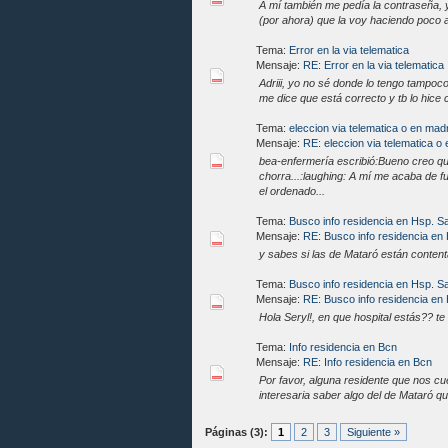
A mí también me pedía la contraseña, 
(por ahora) que la voy haciendo poco 
Tema:
Error en la via telematica
Mensaje:
RE: Error en la via telematica
Adriii, yo no sé donde lo tengo tampoc
me dice que está correcto y tb lo hice 
Tema:
eleccion via telematica o en mad
Mensaje:
RE: eleccion via telematica o
bea-enfermería escribió:Bueno creo qu
chorra...:laughing: A mí me acaba de 
el ordenado...
Tema:
Busco info residencia en Hsp. S
Mensaje:
RE: Busco info residencia en
y sabes si las de Mataró están conten
Tema:
Busco info residencia en Hsp. S
Mensaje:
RE: Busco info residencia en
Hola Seryl!, en que hospital estás?? 
Tema:
Info residencia en Bcn
Mensaje:
RE: Info residencia en Bcn
Por favor, alguna residente que nos cu
interesaria saber algo del de Mataró q
Páginas (3):
1
2
3
Siguiente »