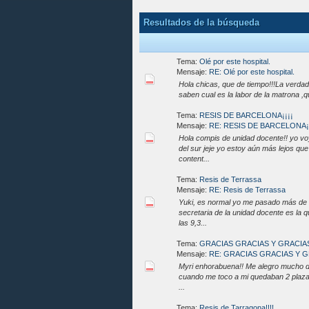
Resultados de la búsqueda
Tema:
Olé por este hospital.
Mensaje:
RE: Olé por este hospital.
Hola chicas, que de tiempo!!!La verda
saben cual es la labor de la matrona ,q
Tema:
RESIS DE BARCELONA¡¡¡¡
Mensaje:
RE: RESIS DE BARCELONA¡¡
Hola compis de unidad docente!! yo vo
del sur jeje yo estoy aún más lejos q
content...
Tema:
Resis de Terrassa
Mensaje:
RE: Resis de Terrassa
Yuki, es normal yo me pasado más de 2 
secretaria de la unidad docente es la 
las 9,3...
Tema:
GRACIAS GRACIAS Y GRACIA
Mensaje:
RE: GRACIAS GRACIAS Y 
Myri enhorabuena!! Me alegro mucho de
cuando me toco a mi quedaban 2 plazas p
...
Tema:
Resis de Tarragona!!!!