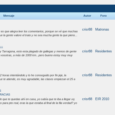
Mensaje
Autor
Foro
crisr88
Matronas
d es que alegra leer los comentarios, porque se vé que muchas
ue la gente valore el trato y no sea mucha gente la que piens...
¡¡
crisr88
Residentes
y Tarragona, esto esta plagado de gallegas y menos de gente
ue vosotras, a más de 1000 km...pero bueno estoy muy muy
crisr88
Residentes
horas intentándolo y lo he conseguido por fin jeje, la
que te atiende, es muy agradable, las clases empiezan el 25 a
S
GRACIAS
crisr88
EIR 2010
 que te quedas ahí en casa, yo sabía que te iba a llegar xq
ara pto real, eras la que estaba al final de la fila verdad? yo