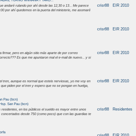
8/ABRIL TURNO MÑNANA Y TARD...
crisr88
EIR 2010
ue andaré rulando por ahí desde las 12,30 o 13... Me parece
4:00 por ahí quedemos en la puerta del ministerio, me asomaré
crisr88
EIR 2010
crisr88
EIR 2010
 firmar, pero en algún sitio más aparte de por correo
correcto??? Es que me apuntaron mal el e-mail de nuevo... y si
crisr88
EIR 2010
l tren, aunque es normal que esteis nerviosas, yo me voy en
que piden por el tren y espero que no se pongan en huelga,
an Pau (bcn)
 Hsp. San Pau (bcn)
crisr88
Residentes
 residentes, en los públicos el sueldo es mayor entre unos
 concertados desde 750 (como poco) que con las guardias te
orfa
crisr88
EIR 2010