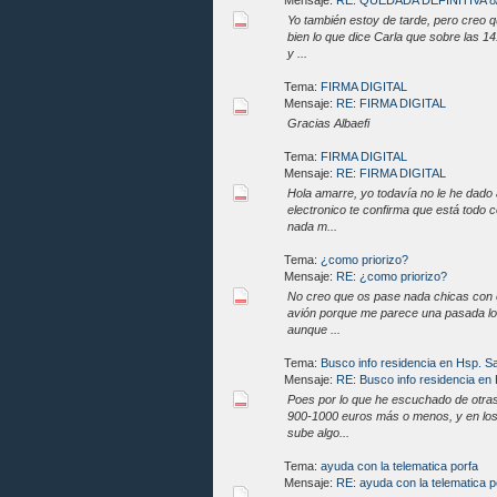
Mensaje:
RE: QUEDADA DEFINITIVA 
Yo también estoy de tarde, pero creo q
bien lo que dice Carla que sobre las 1
y ...
Tema:
FIRMA DIGITAL
Mensaje:
RE: FIRMA DIGITAL
Gracias Albaefi
Tema:
FIRMA DIGITAL
Mensaje:
RE: FIRMA DIGITAL
Hola amarre, yo todavía no le he dado a
electronico te confirma que está todo 
nada m...
Tema:
¿como priorizo?
Mensaje:
RE: ¿como priorizo?
No creo que os pase nada chicas con e
avión porque me parece una pasada lo 
aunque ...
Tema:
Busco info residencia en Hsp. S
Mensaje:
RE: Busco info residencia en
Poes por lo que he escuchado de otras
900-1000 euros más o menos, y en los
sube algo...
Tema:
ayuda con la telematica porfa
Mensaje:
RE: ayuda con la telematica p