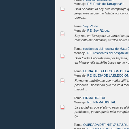
Mensaje:
RE: Resis de Tarragona!!!!
Hola Sandra!! Yo soy otra compi tuya q
jajaja, eres la que me faltaba por con
compa...
Tema:
Soy R1 de....
Mensaje:
RE: Soy R1 de....
Soy resi en Tarragona, la verdad es que a
momento me animaron, verdad pekesti??
Tema:
residentes del hospital de Matar
Mensaje:
RE: residentes del hospital d
Hola Carla! Enhorabuena por tu plaza, y
en Mataró, ella también busca gente xq
Tema:
EL DIA DE LA ELECCION DE 
Mensaje:
RE: EL DIA DE LA ELECCION
Fayna yo también me voy mañana!!!! jaj
pesadillas...pensando que me va a toca
miedo! ...
Tema:
FIRMA DIGITAL
Mensaje:
RE: FIRMA DIGITAL
La verdad es que el último paso es al f
problemas, ya me quedo más tranquila,
qu...
Tema:
QUEDADA DEFINITIVA 8/ABRI