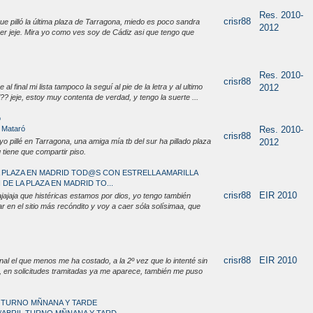
Res. 2010-
crisr88
ue pilló la última plaza de Tarragona, miedo es poco sandra
2012
ocer jeje. Mira yo como ves soy de Cádiz asi que tengo que
Res. 2010-
crisr88
l final mi lista tampoco la seguí al pie de la letra y al ultimo
2012
 jeje, estoy muy contenta de verdad, y tengo la suerte ...
ó
e Mataró
Res. 2010-
crisr88
o pillé en Tarragona, una amiga mía tb del sur ha pillado plaza
2012
 tiene que compartir piso.
LA PLAZA EN MADRID TOD@S CON ESTRELLA AMARILLA
 DE LA PLAZA EN MADRID TO...
crisr88
EIR 2010
ajaja que histéricas estamos por dios, yo tengo también
r en el sitio más recóndito y voy a caer sóla solísimaa, que
crisr88
EIR 2010
inal el que menos me ha costado, a la 2º vez que lo intenté sin
 en solicitudes tramitadas ya me aparece, también me puso
L TURNO MÑNANA Y TARDE