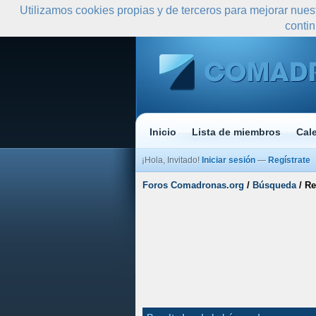
Utilizamos cookies propias y de terceros para mejorar nues
conti
Inicio
Lista de miembros
Cal
¡Hola, Invitado!
Iniciar sesión
—
Regístrate
Foros Comadronas.org
/
Búsqueda
/
Re