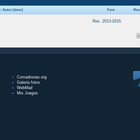
/
Autor
[
desc
]
Foro
Res
Res. 2013-2015
Comadronas.org
Galeria fotos
WebMail
Mis Juegos