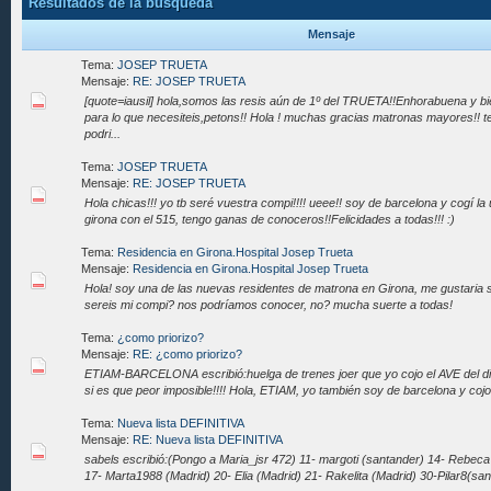
Resultados de la búsqueda
Mensaje
Tema:
JOSEP TRUETA
Mensaje:
RE: JOSEP TRUETA
[quote=iausil] hola,somos las resis aún de 1º del TRUETA!!Enhorabuena y 
para lo que necesiteis,petons!! Hola ! muchas gracias matronas mayores!! 
podri...
Tema:
JOSEP TRUETA
Mensaje:
RE: JOSEP TRUETA
Hola chicas!!! yo tb seré vuestra compi!!!! ueee!! soy de barcelona y cogí la
girona con el 515, tengo ganas de conoceros!!Felicidades a todas!!! :)
Tema:
Residencia en Girona.Hospital Josep Trueta
Mensaje:
Residencia en Girona.Hospital Josep Trueta
Hola! soy una de las nuevas residentes de matrona en Girona, me gustaria 
sereis mi compi? nos podríamos conocer, no? mucha suerte a todas!
Tema:
¿como priorizo?
Mensaje:
RE: ¿como priorizo?
ETIAM-BARCELONA escribió:huelga de trenes joer que yo cojo el AVE del dia 8 
si es que peor imposible!!!! Hola, ETIAM, yo también soy de barcelona y cojo e
Tema:
Nueva lista DEFINITIVA
Mensaje:
RE: Nueva lista DEFINITIVA
sabels escribió:(Pongo a Maria_jsr 472) 11- margoti (santander) 14- Rebeca 
17- Marta1988 (Madrid) 20- Elia (Madrid) 21- Rakelita (Madrid) 30-Pilar8(sant