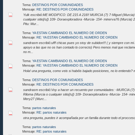
Tema:
DESTINOS POR COMUNIDADES
Mensaje:
RE: DESTINOS POR COMUNIDADES
Yulk escribió:ME MODIFICO: DE 215 A 216!! MURCIA (7) 7-Miguel (Murcia)
cualquier sitio[/u]) 109- Doraexploradora -Murcia- 154- minerva76 (Murcia)
Pitu: Mur...
Tema:
YA ESTAN CAMBIANDO EL NUMERO DE ORDEN
Mensaje:
RE: YA ESTAN CAMBIANDO EL NUMERO DE ORDEN
sandrasm escribió:ufff chicas pues yo stoy de subidon!!! ( y siempre con mi
apoyo a las que no os han contado lo correcto) Pero menos mal que reclamé
no m...
Tema:
YA ESTAN CAMBIANDO EL NUMERO DE ORDEN
Mensaje:
RE: YA ESTAN CAMBIANDO EL NUMERO DE ORDEN
Hola! una pregunta, como veis si habéis bajado posiciones, no lo entiendo
Tema:
DESTINOS POR COMUNIDADES
Mensaje:
RE: DESTINOS POR COMUNIDADES
sandrasm escribió:Voy a hacer un recuento por comunidades: -MURCIA (7) 
Riloma (Murcia o cualquier sitio[/u]) 109- Doraexploradora -Murcia- 154- mi
Mery27 (Murc...
Tema:
partos naturales
Mensaje:
RE: partos naturales
otra pregunta, puedes ir acompañada por un familia durante todo el procces
Tema:
partos naturales
Mensaje:
RE: partos naturales