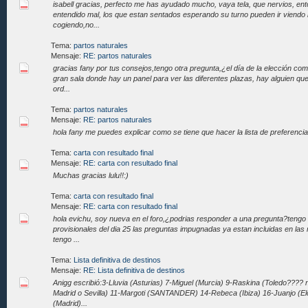
isabell gracias, perfecto me has ayudado mucho, vaya tela, que nervios, ent
entendido mal, los que estan sentados esperando su turno pueden ir viendo 
cogiendo,no...
Tema:
partos naturales
Mensaje:
RE: partos naturales
gracias fany por tus consejos,tengo otra pregunta,¿el día de la elección co
gran sala donde hay un panel para ver las diferentes plazas, hay alguien qu
ord...
Tema:
partos naturales
Mensaje:
RE: partos naturales
hola fany me puedes explicar como se tiene que hacer la lista de preferencia
Tema:
carta con resultado final
Mensaje:
RE: carta con resultado final
Muchas gracias lulu!!:)
Tema:
carta con resultado final
Mensaje:
RE: carta con resultado final
hola evichu, soy nueva en el foro,¿podrias responder a una pregunta?tengo 
provisionales del dia 25 las preguntas impugnadas ya estan incluidas en las 
tengo ...
Tema:
Lista definitiva de destinos
Mensaje:
RE: Lista definitiva de destinos
Anigg escribió:3-Lluvia (Asturias) 7-Miguel (Murcia) 9-Raskina (Toledo???? n
Madrid o Sevilla) 11-Margoti (SANTANDER) 14-Rebeca (Ibiza) 16-Juanjo (E
(Madrid)...