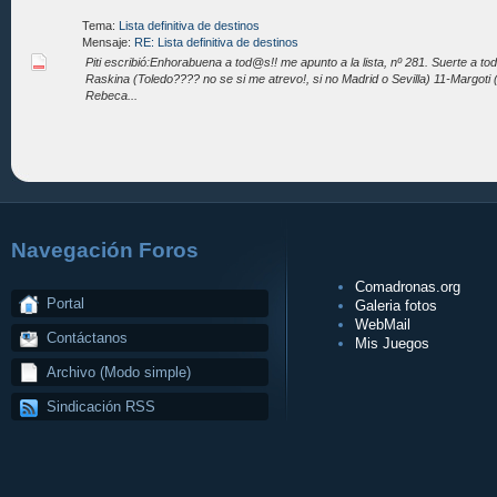
Tema:
Lista definitiva de destinos
Mensaje:
RE: Lista definitiva de destinos
Piti escribió:Enhorabuena a tod@s!! me apunto a la lista, nº 281. Suerte a t
Raskina (Toledo???? no se si me atrevo!, si no Madrid o Sevilla) 11-Margo
Rebeca...
Navegación Foros
Comadronas.org
Portal
Galeria fotos
WebMail
Contáctanos
Mis Juegos
Archivo (Modo simple)
Sindicación RSS