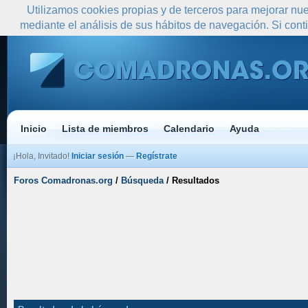
Utilizamos cookies propias y de terceros para mejorar nue
mediante el análisis de sus hábitos de navegación. Si co
Inicio
Lista de miembros
Calendario
Ayuda
¡Hola, Invitado!
Iniciar sesión
—
Regístrate
Foros Comadronas.org
/
Búsqueda
/
Resultados