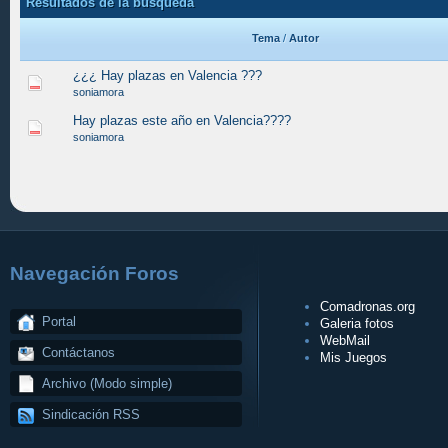
Resultados de la búsqueda
Tema
/
Autor
¿¿¿ Hay plazas en Valencia ???
soniamora
Hay plazas este año en Valencia????
soniamora
Navegación Foros
Comadronas.org
Portal
Galeria fotos
WebMail
Contáctanos
Mis Juegos
Archivo (Modo simple)
Sindicación RSS