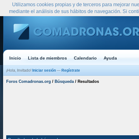
Utilizamos cookies propias y de terceros para mejorar nue
mediante el análisis de sus hábitos de navegación. Si co
Inicio
Lista de miembros
Calendario
Ayuda
¡Hola, Invitado!
Iniciar sesión
—
Regístrate
Foros Comadronas.org
/
Búsqueda
/
Resultados