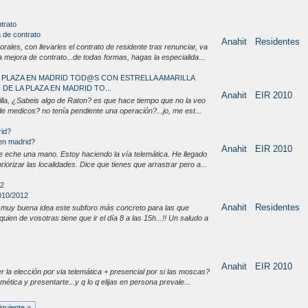
trato
 de contrato
Anahit
Residentes
ales, con llevarles el contrato de residente tras renunciar, va
 mejora de contrato...de todas formas, hagas la especialida...
LA PLAZA EN MADRID TOD@S CON ESTRELLA AMARILLA
 DE LA PLAZA EN MADRID TO...
Anahit
EIR 2010
illa, ¿Sabeis algo de Raton? es que hace tiempo que no la veo
a de medicos? no tenía pendiente una operación?...jo, me est...
rid?
 en madrid?
Anahit
EIR 2010
e eche una mano. Estoy haciendo la vía telemática. He llegado
iorizar las localidades. Dice que tienes que arrastrar pero a...
12
010/2012
Anahit
Residentes
 muy buena idea este subforo más concreto para las que
en de vosotras tiene que ir el día 8 a las 15h...!! Un saludo a
Anahit
EIR 2010
r la elección por via telemática + presencial por si las moscas?
ética y presentarte...y q lo q elijas en persona prevale...
iguiente »