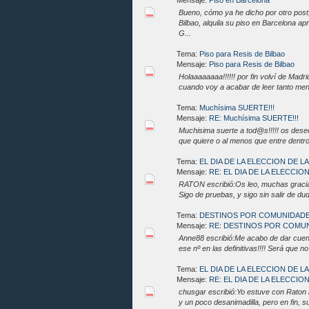
Mensaje:
Piso en Barcelona
Bueno, cómo ya he dicho por otro post,
Bilbao, alquila su piso en Barcelona ap
G...
Tema:
Piso para Resis de Bilbao
Mensaje:
Piso para Resis de Bilbao
Holaaaaaaaa!!!!!! por fin volví de Madrid
cuando voy a acabar de leer tanto me
Tema:
Muchísima SUERTE!!!
Mensaje:
RE: Muchísima SUERTE!!!
Muchisima suerte a tod@s!!!!! os deseo
que quiere o al menos que entre dentro
Tema:
EL DIA DE LA ELECCION DE 
Mensaje:
RE: EL DIA DE LA ELECCION
RATON escribió:Os leo, muchas gracias
Sigo de pruebas, y sigo sin salir de dud
Tema:
DESTINOS POR COMUNIDAD
Mensaje:
RE: DESTINOS POR COMU
Anne88 escribió:Me acabo de dar cuenta
ese nº en las definitivas!!!! Será que 
Tema:
EL DIA DE LA ELECCION DE 
Mensaje:
RE: EL DIA DE LA ELECCION
chusgar escribió:Yo estuve con Raton
y un poco desanimadilla, pero en fin,