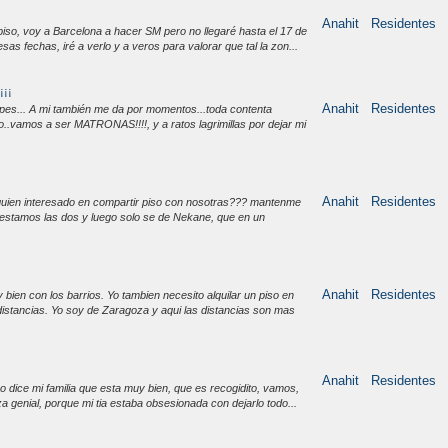
Anahit
Residentes
piso, voy a Barcelona a hacer SM pero no llegaré hasta el 17 de
s fechas, iré a verlo y a veros para valorar que tal la zon...
¡¡
Anahit
Residentes
cupes... A mi también me da por momentos...toda contenta
ro..vamos a ser MATRONAS!!!!, y a ratos lagrimillas por dejar mi
Anahit
Residentes
lguien interesado en compartir piso con nosotras??? mantenme
stamos las dos y luego solo se de Nekane, que en un
Anahit
Residentes
en con los barrios. Yo tambien necesito alquilar un piso en
distancias. Yo soy de Zaragoza y aqui las distancias son mas
Anahit
Residentes
o dice mi familia que esta muy bien, que es recogidito, vamos,
 genial, porque mi tia estaba obsesionada con dejarlo todo...