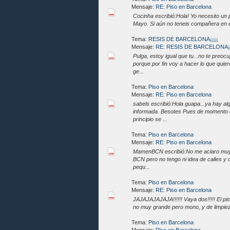
Mensaje:
RE: Piso en Barcelona
Cocinha escribió:Hola! Yo necesito un 
Mayo. Si aún no teneis compañera en esa
Tema:
RESIS DE BARCELONA¡¡¡¡
Mensaje:
RE: RESIS DE BARCELONA¡¡
Pulga, estoy igual que tu...no te preo
porque por fin voy a hacer lo que quie
ge...
Tema:
Piso en Barcelona
Mensaje:
RE: Piso en Barcelona
sabels escribió:Hola guapa...ya hay a
informada. Besotes Pues de momento e
principio se ...
Tema:
Piso en Barcelona
Mensaje:
RE: Piso en Barcelona
MamenBCN escribió:No me aclaro muy bi
BCN pero no tengo ni idea de calles y 
pequ...
Tema:
Piso en Barcelona
Mensaje:
RE: Piso en Barcelona
JAJAJAJAJAJA!!!!!! Vaya dos!!!!! El pis
no muy grande pero mono, y de limpieza
Tema:
Piso en Barcelona