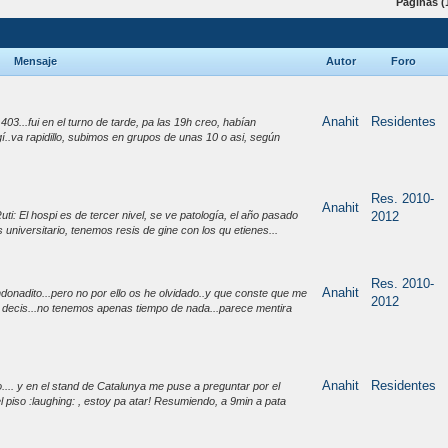
Páginas (
Mensaje
Autor
Foro
Anahit
Residentes
403...fui en el turno de tarde, pa las 19h creo, habían
í..va rapidillo, subimos en grupos de unas 10 o asi, según
Res. 2010-
Anahit
i: El hospi es de tercer nivel, se ve patología, el año pasado
2012
s universitario, tenemos resis de gine con los qu etienes...
Res. 2010-
Anahit
donadito...pero no por ello os he olvidado..y que conste que me
2012
 decis...no tenemos apenas tiempo de nada...parece mentira
Anahit
Residentes
.... y en el stand de Catalunya me puse a preguntar por el
l piso :laughing: , estoy pa atar! Resumiendo, a 9min a pata