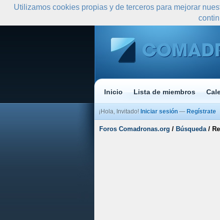
Utilizamos cookies propias y de terceros para mejorar nues
conti
Inicio
Lista de miembros
Cal
¡Hola, Invitado!
Iniciar sesión
—
Regístrate
Foros Comadronas.org
/
Búsqueda
/
Re