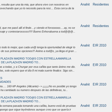
Anahit
Residentes
 resulta que una tia mia, que ahora vive con nosotros en
rovechando que yo lo necesito para la resi.... Esta cerca de la
Anahit
Residentes
, que me pasé allí el finde....y viendo el foroooooo.....ay, no se
nsaje y contestarosssss!!!!! Bueno Enhorabuena a tod@@@...
Anahit
EIR 2010
 todo lo mejor, que cada un@ tenga la oportunidad de elegir lo
 de sus primeras opciones!!! Animo a tod@s, ya llega el gran ...
LA PLAZA EN MADRID TOD@S CON ESTRELLA AMARILLA
 DE LA PLAZA EN MADRID TO...
Anahit
EIR 2010
 a todas, y a Churgar por esa cañita que tanto ánimo me dio.
as, solo espero que el día 8 mi mala suerte finalice. Sigo sin...
ES
NIDADES
Anahit
EIR 2010
..... 160-Mª Angeles (Alicante)--> ¡¡¡¡¡¡No es posible yo tengo
no ha cambiado su numero despues de las definitivas, tu...
LA PLAZA EN MADRID TOD@S CON ESTRELLA AMARILLA
 DE LA PLAZA EN MADRID TO...
Anahit
EIR 2010
 la semana pasada tomando una cañita, bueno está de pruebas
 supongo que sigue leyéndonos aunque creo que se quería ir