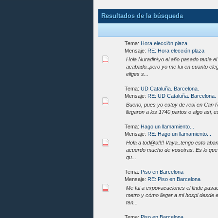
Resultados de la búsqueda
Tema:
Hora elección plaza
Mensaje:
RE: Hora elección plaza
Hola Nuradin!yo el año pasado tenía el 
acabado..pero yo me fui en cuanto eleg
eliges s...
Tema:
UD Cataluña. Barcelona.
Mensaje:
RE: UD Cataluña. Barcelona.
Bueno, pues yo estoy de resi en Can Rut
llegaron a los 1740 partos o algo asi, e
Tema:
Hago un llamamiento...
Mensaje:
RE: Hago un llamamiento...
Hola a tod@s!!!! Vaya..tengo esto aban
acuerdo mucho de vosotras. Es lo que
qu...
Tema:
Piso en Barcelona
Mensaje:
RE: Piso en Barcelona
Me fui a expovacaciones el finde pasao
metro y cómo llegar a mi hospi desde e
ten...
Tema:
Piso en Barcelona