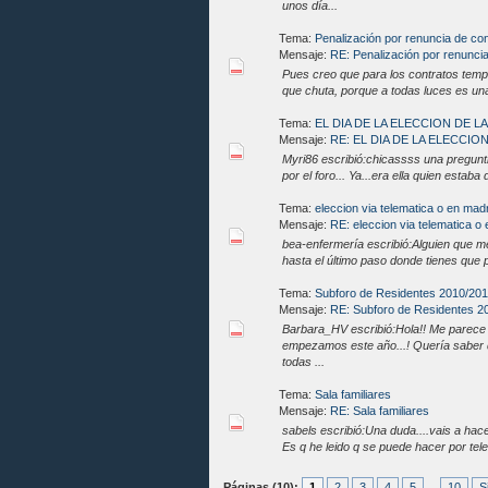
unos día...
Tema:
Penalización por renuncia de con
Mensaje:
RE: Penalización por renuncia
Pues creo que para los contratos tempor
que chuta, porque a todas luces es una
Tema:
EL DIA DE LA ELECCION DE 
Mensaje:
RE: EL DIA DE LA ELECCION
Myri86 escribió:chicassss una pregunt
por el foro... Ya...era ella quien estab
Tema:
eleccion via telematica o en mad
Mensaje:
RE: eleccion via telematica o
bea-enfermería escribió:Alguien que m
hasta el último paso donde tienes que pr
Tema:
Subforo de Residentes 2010/20
Mensaje:
RE: Subforo de Residentes 2
Barbara_HV escribió:Hola!! Me parece
empezamos este año...! Quería saber qui
todas ...
Tema:
Sala familiares
Mensaje:
RE: Sala familiares
sabels escribió:Una duda....vais a hace
Es q he leido q se puede hacer por telem
Páginas (10):
1
2
3
4
5
...
10
S