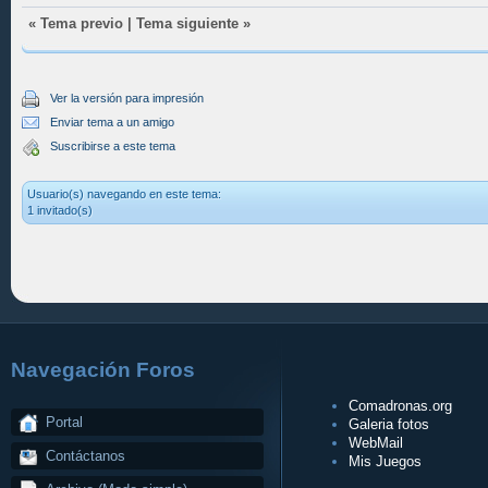
«
Tema previo
|
Tema siguiente
»
Ver la versión para impresión
Enviar tema a un amigo
Suscribirse a este tema
Usuario(s) navegando en este tema:
1 invitado(s)
Navegación Foros
Comadronas.org
Portal
Galeria fotos
WebMail
Contáctanos
Mis Juegos