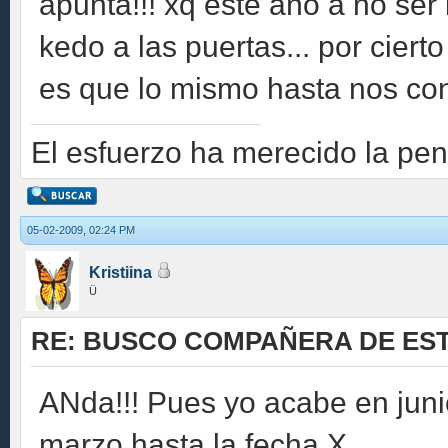
apunta!!! xq este año a no ser 
kedo a las puertas... por cie
es que lo mismo hasta nos co
El esfuerzo ha merecido la pen
05-02-2009, 02:24 PM
Kristiina
Ü
RE: BUSCO COMPAÑERA DE EST
ANda!!! Pues yo acabe en juni
marzo hasta la fecha X.