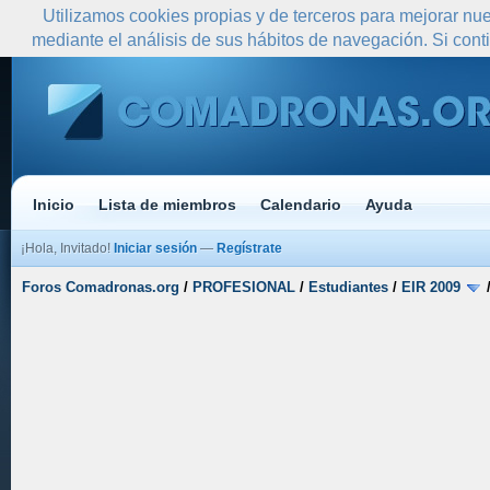
Utilizamos cookies propias y de terceros para mejorar nue
mediante el análisis de sus hábitos de navegación. Si co
Inicio
Lista de miembros
Calendario
Ayuda
¡Hola, Invitado!
Iniciar sesión
—
Regístrate
Foros Comadronas.org
/
PROFESIONAL
/
Estudiantes
/
EIR 2009