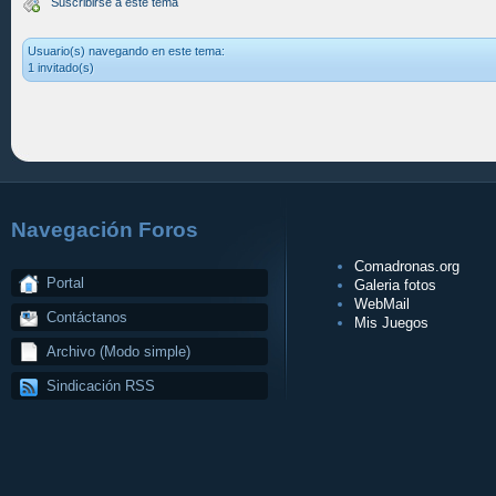
Suscribirse a este tema
Usuario(s) navegando en este tema:
1 invitado(s)
Navegación Foros
Comadronas.org
Portal
Galeria fotos
WebMail
Contáctanos
Mis Juegos
Archivo (Modo simple)
Sindicación RSS