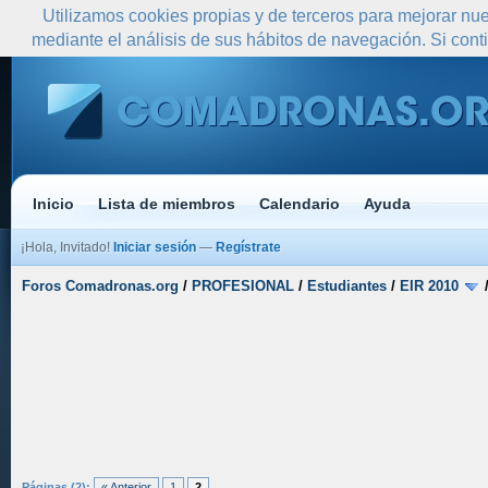
Utilizamos cookies propias y de terceros para mejorar nue
mediante el análisis de sus hábitos de navegación. Si co
Inicio
Lista de miembros
Calendario
Ayuda
¡Hola, Invitado!
Iniciar sesión
—
Regístrate
Foros Comadronas.org
/
PROFESIONAL
/
Estudiantes
/
EIR 2010
Páginas (2):
« Anterior
1
2