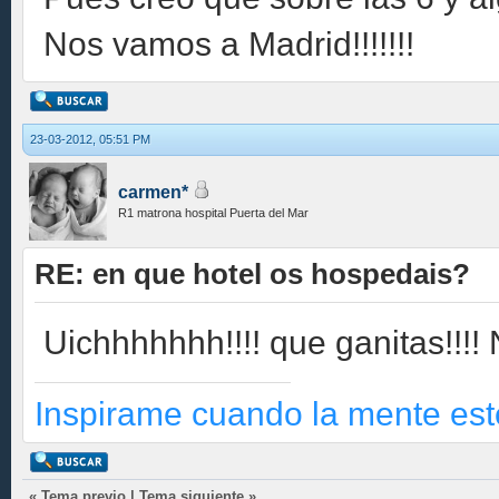
Nos vamos a Madrid!!!!!!!
23-03-2012, 05:51 PM
carmen*
R1 matrona hospital Puerta del Mar
RE: en que hotel os hospedais?
Uichhhhhhh!!!! que ganitas!!!! 
Inspirame cuando la mente este
«
Tema previo
|
Tema siguiente
»