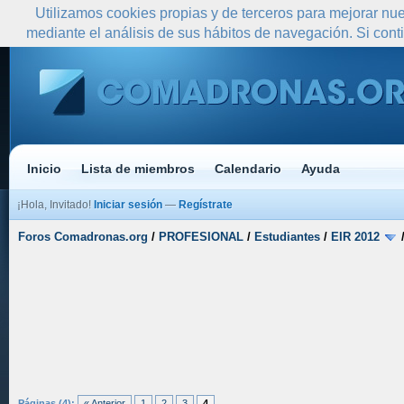
Utilizamos cookies propias y de terceros para mejorar nue
mediante el análisis de sus hábitos de navegación. Si co
Inicio
Lista de miembros
Calendario
Ayuda
¡Hola, Invitado!
Iniciar sesión
—
Regístrate
Foros Comadronas.org
/
PROFESIONAL
/
Estudiantes
/
EIR 2012
Páginas (4):
« Anterior
1
2
3
4