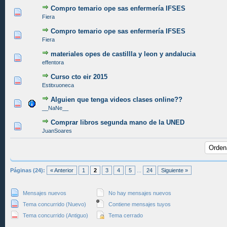
Compro temario ope sas enfermería IFSES
0 voto(s) - Media 0 de 5
1
2
3
4
5
Fiera
Compro temario ope sas enfermería IFSES
0 voto(s) - Media 0 de 5
1
2
3
4
5
Fiera
materiales opes de castillla y leon y andalucia
0 voto(s) - Media 0 de 5
1
2
3
4
5
effentora
Curso cto eir 2015
0 voto(s) - Media 0 de 5
1
2
3
4
5
Estitxuoneca
Alguien que tenga videos clases online??
0 voto(s) - Media 0 de 5
1
2
3
4
5
__NaNe__
Comprar libros segunda mano de la UNED
0 voto(s) - Media 0 de 5
1
2
3
4
5
JuanSoares
Páginas (24):
« Anterior
1
2
3
4
5
...
24
Siguiente »
Mensajes nuevos
No hay mensajes nuevos
Tema concurrido (Nuevo)
Contiene mensajes tuyos
Tema concurrido (Antiguo)
Tema cerrado