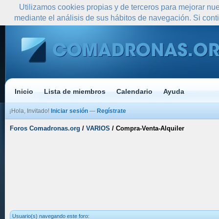
Utilizamos cookies propias y de terceros para mejorar nue
mediante el análisis de sus hábitos de navegación. Si co
Inicio
Lista de miembros
Calendario
Ayuda
¡Hola, Invitado!
Iniciar sesión
—
Regístrate
Foros Comadronas.org
/
VARIOS
/
Compra-Venta-Alquiler
Usuario(s) navegando este foro: