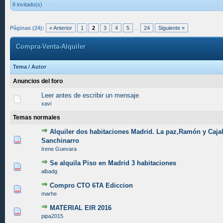
9 invitado(s)
Páginas (24):
« Anterior
1
2
3
4
5
...
24
Siguiente »
Compra-Venta-Alquiler
Tema
/
Autor
Anuncios del foro
Leer antes de escribir un mensaje
xavi
Temas normales
Alquiler dos habitaciones Madrid. La paz,Ramón y Cajal
0 voto(s) - Media 0 de 5
1
2
3
4
5
Sanchinarro
Irene Guevara
Se alquila Piso en Madrid 3 habitaciones
0 voto(s) - Media 0 de 5
1
2
3
4
5
albadg
Compro CTO 6TA Ediccion
0 voto(s) - Media 0 de 5
1
2
3
4
5
marhe
MATERIAL EIR 2016
0 voto(s) - Media 0 de 5
1
2
3
4
5
pipa2015