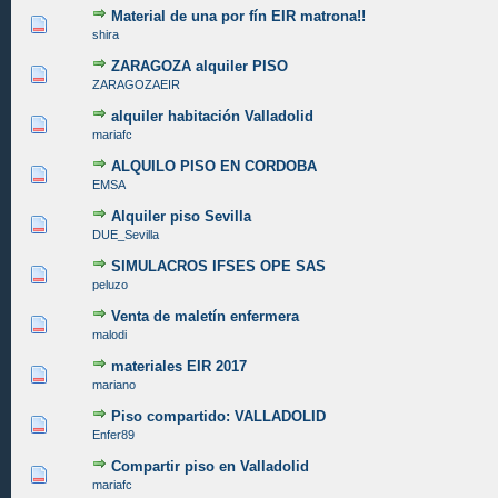
Material de una por fín EIR matrona!!
4 voto(s) - Media 3 de 5
1
2
3
4
5
shira
ZARAGOZA alquiler PISO
0 voto(s) - Media 0 de 5
1
2
3
4
5
ZARAGOZAEIR
alquiler habitación Valladolid
0 voto(s) - Media 0 de 5
1
2
3
4
5
mariafc
ALQUILO PISO EN CORDOBA
0 voto(s) - Media 0 de 5
1
2
3
4
5
EMSA
Alquiler piso Sevilla
0 voto(s) - Media 0 de 5
1
2
3
4
5
DUE_Sevilla
SIMULACROS IFSES OPE SAS
0 voto(s) - Media 0 de 5
1
2
3
4
5
peluzo
Venta de maletín enfermera
0 voto(s) - Media 0 de 5
1
2
3
4
5
malodi
materiales EIR 2017
0 voto(s) - Media 0 de 5
1
2
3
4
5
mariano
Piso compartido: VALLADOLID
0 voto(s) - Media 0 de 5
1
2
3
4
5
Enfer89
Compartir piso en Valladolid
0 voto(s) - Media 0 de 5
1
2
3
4
5
mariafc