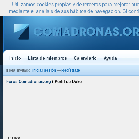
Utilizamos cookies propias y de terceros para mejorar nue
mediante el análisis de sus hábitos de navegación. Si co
Inicio
Lista de miembros
Calendario
Ayuda
¡Hola, Invitado!
Iniciar sesión
—
Regístrate
Foros Comadronas.org
/
Perfil de Duke
Duke