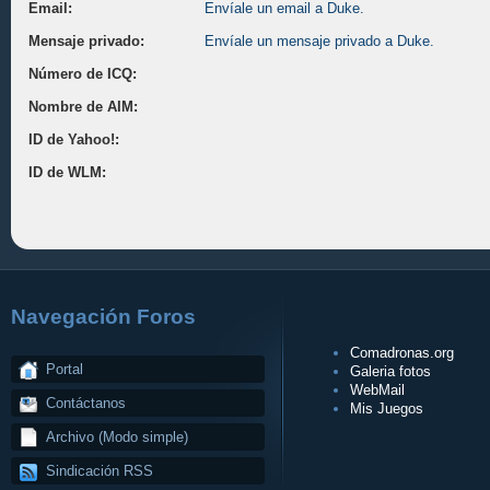
Email:
Envíale un email a Duke.
Mensaje privado:
Envíale un mensaje privado a Duke.
Número de ICQ:
Nombre de AIM:
ID de Yahoo!:
ID de WLM:
Navegación Foros
Comadronas.org
Portal
Galeria fotos
WebMail
Contáctanos
Mis Juegos
Archivo (Modo simple)
Sindicación RSS