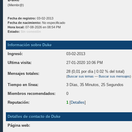
(Miembr@)
Fecha de registro:
03-02-2013
Fecha de nacimiento:
No especificado
Hora local:
07-08-2026 en 08:54 PM
Estado:
Sin conexión
Información sobre Duke
Ingresó:
03-02-2013
Ultima visita:
27-01-2020 10:06 PM
28 (0,01 por día | 0.02 % del total)
Mensajes totales:
(
Buscar sus temas
—
Buscar sus mensajes
)
Tiempo en línea:
3 Días, 35 Minutos, 25 Segundos
Miembros recomendados:
0
Reputación:
1
[
Detalles
]
Detalles de contacto de Duke
Página web: