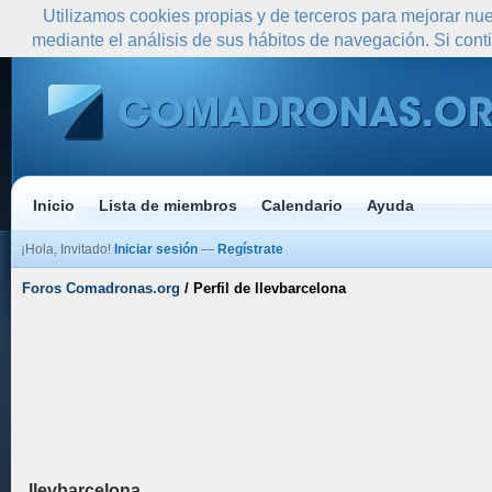
Utilizamos cookies propias y de terceros para mejorar nue
mediante el análisis de sus hábitos de navegación. Si co
Inicio
Lista de miembros
Calendario
Ayuda
¡Hola, Invitado!
Iniciar sesión
—
Regístrate
Foros Comadronas.org
/
Perfil de llevbarcelona
llevbarcelona