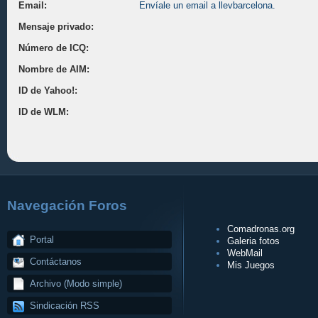
Email:
Envíale un email a llevbarcelona.
Mensaje privado:
Número de ICQ:
Nombre de AIM:
ID de Yahoo!:
ID de WLM:
Navegación Foros
Comadronas.org
Portal
Galeria fotos
WebMail
Contáctanos
Mis Juegos
Archivo (Modo simple)
Sindicación RSS