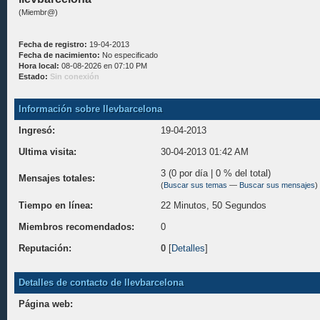
(Miembr@)
Fecha de registro:
19-04-2013
Fecha de nacimiento:
No especificado
Hora local:
08-08-2026 en 07:10 PM
Estado:
Sin conexión
Información sobre llevbarcelona
Ingresó:
19-04-2013
Ultima visita:
30-04-2013 01:42 AM
3 (0 por día | 0 % del total)
Mensajes totales:
(
Buscar sus temas
—
Buscar sus mensajes
)
Tiempo en línea:
22 Minutos, 50 Segundos
Miembros recomendados:
0
Reputación:
0
[
Detalles
]
Detalles de contacto de llevbarcelona
Página web: