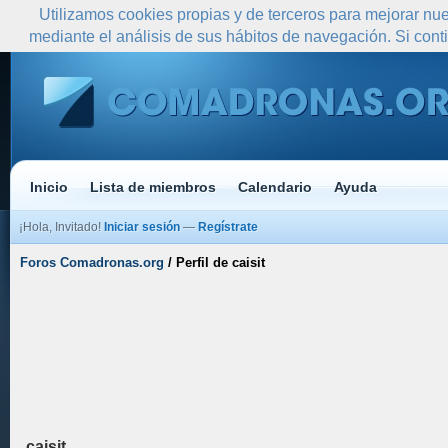
Utilizamos cookies propias y de terceros para mejorar nue
mediante el análisis de sus hábitos de navegación. Si co
Inicio
Lista de miembros
Calendario
Ayuda
¡Hola, Invitado!
Iniciar sesión
—
Regístrate
Foros Comadronas.org
/
Perfil de caisit
caisit