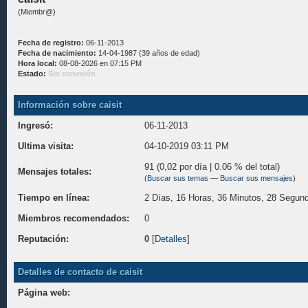
(Miembr@)
Fecha de registro:
06-11-2013
Fecha de nacimiento:
14-04-1987 (39 años de edad)
Hora local:
08-08-2026 en 07:15 PM
Estado:
Sin conexión
Información sobre caisit
Ingresó:
06-11-2013
Ultima visita:
04-10-2019 03:11 PM
91 (0,02 por día | 0.06 % del total)
Mensajes totales:
(
Buscar sus temas
—
Buscar sus mensajes
)
Tiempo en línea:
2 Días, 16 Horas, 36 Minutos, 28 Segun
Miembros recomendados:
0
Reputación:
0
[
Detalles
]
Detalles de contacto de caisit
Página web: