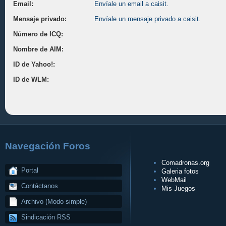
Email:
Envíale un email a caisit.
Mensaje privado:
Envíale un mensaje privado a caisit.
Número de ICQ:
Nombre de AIM:
ID de Yahoo!:
ID de WLM:
Navegación Foros
Comadronas.org
Portal
Galeria fotos
WebMail
Contáctanos
Mis Juegos
Archivo (Modo simple)
Sindicación RSS