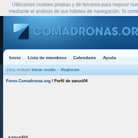
Utilizamos cookies propias y de terceros para mejorar nue
mediante el análisis de sus hábitos de navegación. Si co
Inicio
Lista de miembros
Calendario
Ayuda
¡Hola, Invitado!
Iniciar sesión
—
Regístrate
Foros Comadronas.org
/
Perfil de saruxi04
saruxi04