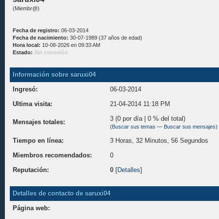
(Miembr@)
Fecha de registro:
06-03-2014
Fecha de nacimiento:
30-07-1989 (37 años de edad)
Hora local:
10-08-2026 en 09:33 AM
Estado:
Sin conexión
Información sobre saruxi04
Ingresó:
06-03-2014
Ultima visita:
21-04-2014 11:18 PM
3 (0 por día | 0 % del total)
Mensajes totales:
(
Buscar sus temas
—
Buscar sus mensajes
)
Tiempo en línea:
3 Horas, 32 Minutos, 56 Segundos
Miembros recomendados:
0
Reputación:
0
[
Detalles
]
Detalles de contacto de saruxi04
Página web: