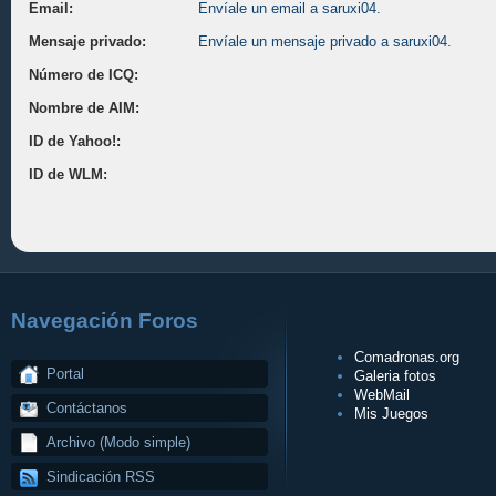
Email:
Envíale un email a saruxi04.
Mensaje privado:
Envíale un mensaje privado a saruxi04.
Número de ICQ:
Nombre de AIM:
ID de Yahoo!:
ID de WLM:
Navegación Foros
Comadronas.org
Portal
Galeria fotos
WebMail
Contáctanos
Mis Juegos
Archivo (Modo simple)
Sindicación RSS