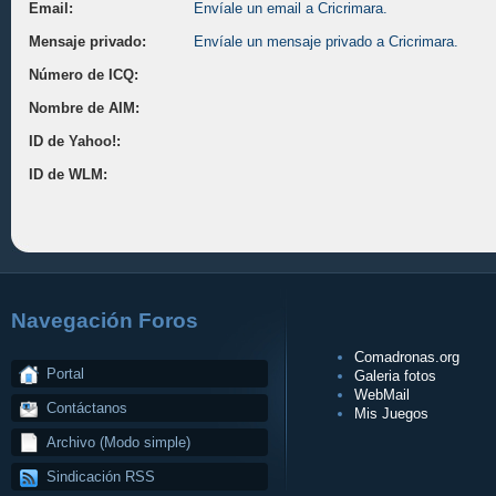
Email:
Envíale un email a Cricrimara.
Mensaje privado:
Envíale un mensaje privado a Cricrimara.
Número de ICQ:
Nombre de AIM:
ID de Yahoo!:
ID de WLM:
Navegación Foros
Comadronas.org
Portal
Galeria fotos
WebMail
Contáctanos
Mis Juegos
Archivo (Modo simple)
Sindicación RSS