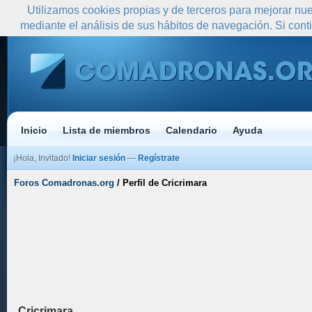
Utilizamos cookies propias y de terceros para mejorar nue
mediante el análisis de sus hábitos de navegación. Si co
Inicio
Lista de miembros
Calendario
Ayuda
¡Hola, Invitado!
Iniciar sesión
—
Regístrate
Foros Comadronas.org
/
Perfil de Cricrimara
Cricrimara