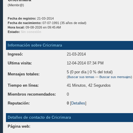
(Miembr@)
Fecha de registro:
21-03-2014
Fecha de nacimiento:
07-07-1991 (35 años de edad)
Hora local:
09-08-2026 en 09:45 AM
Estado:
Sin conexión
Información sobre Cricrimara
Ingresó:
21-03-2014
Ultima visita:
12-04-2014 07:34 PM
5 (0 por día | 0 % del total)
Mensajes totales:
(
Buscar sus temas
—
Buscar sus mensajes
)
Tiempo en línea:
41 Minutos, 42 Segundos
Miembros recomendados:
0
Reputación:
0
[
Detalles
]
Detalles de contacto de Cricrimara
Página web: