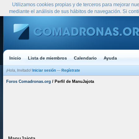
Utilizamos cookies propias y de terceros para mejorar nue
mediante el análisis de sus hábitos de navegación. Si co
Inicio
Lista de miembros
Calendario
Ayuda
¡Hola, Invitado!
Iniciar sesión
—
Regístrate
Foros Comadronas.org
/
Perfil de ManuJajota
ManuJajota