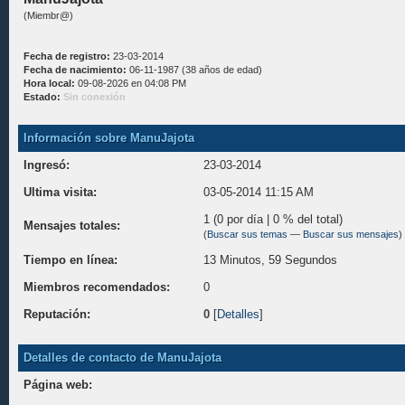
(Miembr@)
Fecha de registro:
23-03-2014
Fecha de nacimiento:
06-11-1987 (38 años de edad)
Hora local:
09-08-2026 en 04:08 PM
Estado:
Sin conexión
Información sobre ManuJajota
Ingresó:
23-03-2014
Ultima visita:
03-05-2014 11:15 AM
1 (0 por día | 0 % del total)
Mensajes totales:
(
Buscar sus temas
—
Buscar sus mensajes
)
Tiempo en línea:
13 Minutos, 59 Segundos
Miembros recomendados:
0
Reputación:
0
[
Detalles
]
Detalles de contacto de ManuJajota
Página web: