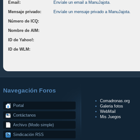
Email:
Envíale un email a ManuJajota.
Mensaje privado:
Envíale un mensaje privado a ManuJajota.
Número de ICQ:
Nombre de AIM:
ID de Yahoo!:
ID de WLM:
Navegación Foros
Comadronas.org
Portal
Galeria fotos
WebMail
Contáctanos
Mis Juegos
Archivo (Modo simple)
Sindicación RSS