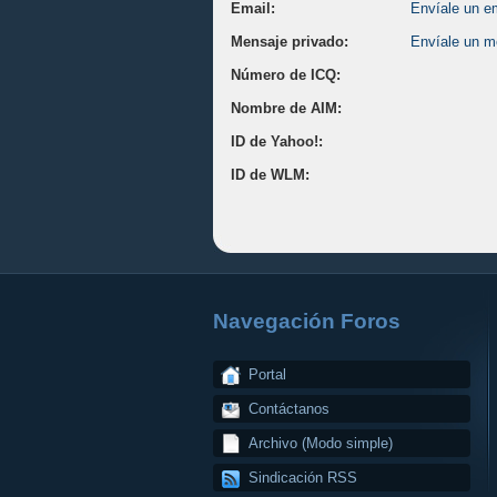
Email:
Envíale un ema
Mensaje privado:
Envíale un me
Número de ICQ:
Nombre de AIM:
ID de Yahoo!:
ID de WLM:
Navegación Foros
Portal
Contáctanos
Archivo (Modo simple)
Sindicación RSS