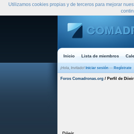
Utilizamos cookies propias y de terceros para mejorar nues
conti
Inicio
Lista de miembros
Cal
¡Hola, Invitado!
Iniciar sesión
—
Regístrate
Foros Comadronas.org
/
Perfil de Diieir
Diieir