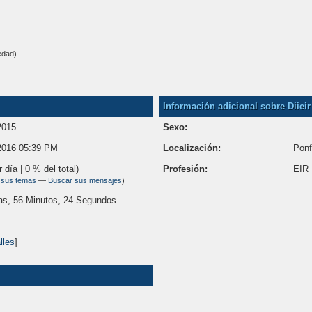
edad)
Información adicional sobre Diieir
2015
Sexo:
2016 05:39 PM
Localización:
Ponf
r día | 0 % del total)
Profesión:
EIR
 sus temas
—
Buscar sus mensajes
)
as, 56 Minutos, 24 Segundos
lles
]