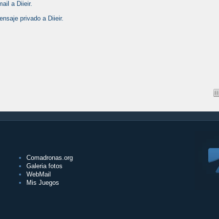
il a Diieir.
nsaje privado a Diieir.
Comadronas.org
Galeria fotos
WebMail
Mis Juegos