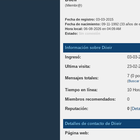
(Miembr@)
Fecha de registro:
03-03-2015
Fecha de nacimiento:
09-11-1992 (33 años de 
Hora local:
06-08-2026 en 04:09 AM
Estado:
Sin conexión
Información sobre Diieir
Ingresó:
03-03-
Ultima visita:
23-02-
7 (0 po
Mensajes totales:
(
Buscar
Tiempo en línea:
10 Hor
Miembros recomendados:
0
Reputación:
0
[
Deta
Detalles de contacto de Diieir
Página web: