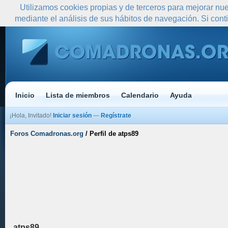
Utilizamos cookies propias y de terceros para mejorar nue
mediante el análisis de sus hábitos de navegación. Si co
Inicio
Lista de miembros
Calendario
Ayuda
¡Hola, Invitado!
Iniciar sesión
—
Regístrate
Foros Comadronas.org
/
Perfil de atps89
atps89