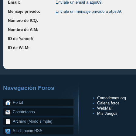
Email:
Envíale un email a atps89.
Mensaje privado:
Envíale un mensaje privado a atps89.
Número de ICQ:
Nombre de AIM:
ID de Yahoo!:
ID de WLM:
Navegación Foros
Comadronas.org
Portal
Galeria fotos
WebMail
Contáctanos
Mis Juegos
Archivo (Modo simple)
Sindicación RSS