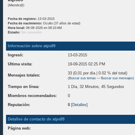
(Miembr@)
Fecha de registro:
13-03-2015
Fecha de nacimiento:
Oculto (37 años de edad)
Hora local:
08-08-2026 en 08:10 AM
Estado:
Sin conexión
Información sobre atps89
Ingresó:
13-03-2015
Ultima visita:
19-09-2015 02:25 PM
33 (0,01 por día | 0.02 % del total)
Mensajes totales:
(
Buscar sus temas
—
Buscar sus mensajes
)
Tiempo en línea:
1 Día, 32 Minutos, 45 Segundos
Miembros recomendados:
0
Reputación:
0
[
Detalles
]
Detalles de contacto de atps89
Página web: