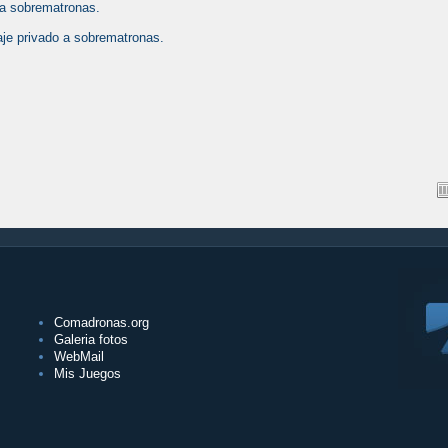
 a sobrematronas.
je privado a sobrematronas.
Comadronas.org
Galeria fotos
WebMail
Mis Juegos