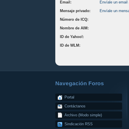
Email:
Envíale un email
Mensaje privado:
Envíale un mensa
Número de ICQ:
Nombre de AIM:
ID de Yahoo!:
ID de WLM:
Navegación Foros
Portal
Contáctanos
Archivo (Modo simple)
Sindicación RSS