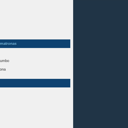
ematronas
rumbo
ona