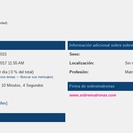
edad)
Información adicional sobre sobr
2015
Sexo:
2017 11:55 AM
Localización:
Sin 
r día | 0 % del total)
Profesión:
Matr
 sus temas
—
Buscar sus mensajes
)
, 10 Minutos, 4 Segundos
Firma de sobrematronas
www.sobrematronas.com
lles
]
s