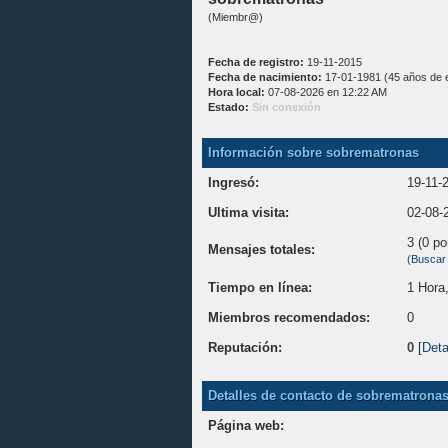
(Miembr@)
Fecha de registro:
19-11-2015
Fecha de nacimiento:
17-01-1981 (45 años de 
Hora local:
07-08-2026 en 12:22 AM
Estado:
Sin conexión
Información sobre sobrematronas
Ingresó:
19-11-
Ultima visita:
02-08-
3 (0 po
Mensajes totales:
(
Buscar
Tiempo en línea:
1 Hora
Miembros recomendados:
0
Reputación:
0
[
Deta
Detalles de contacto de sobrematrona
Página web: