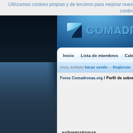
Utilizamos cookies propias y de terceros para mejorar nues
conti
Inicio
Lista de miembros
Cal
¡Hola, Invitado!
Iniciar sesión
—
Regístrate
Foros Comadronas.org
/
Perfil de sob
sobrematronas