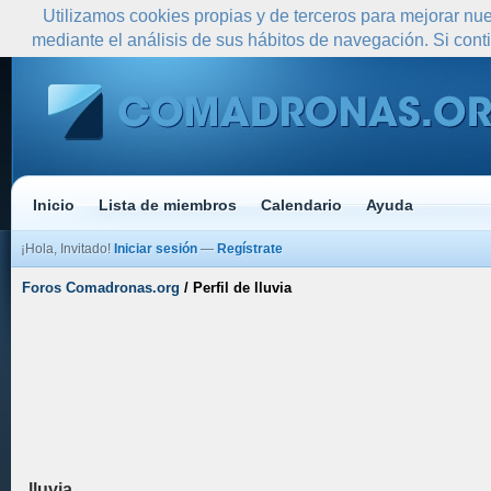
Utilizamos cookies propias y de terceros para mejorar nue
mediante el análisis de sus hábitos de navegación. Si co
Inicio
Lista de miembros
Calendario
Ayuda
¡Hola, Invitado!
Iniciar sesión
—
Regístrate
Foros Comadronas.org
/
Perfil de lluvia
lluvia