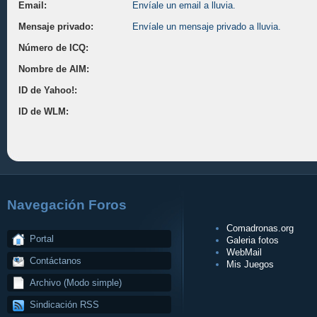
Email:
Envíale un email a lluvia.
Mensaje privado:
Envíale un mensaje privado a lluvia.
Número de ICQ:
Nombre de AIM:
ID de Yahoo!:
ID de WLM:
Navegación Foros
Comadronas.org
Portal
Galeria fotos
WebMail
Contáctanos
Mis Juegos
Archivo (Modo simple)
Sindicación RSS