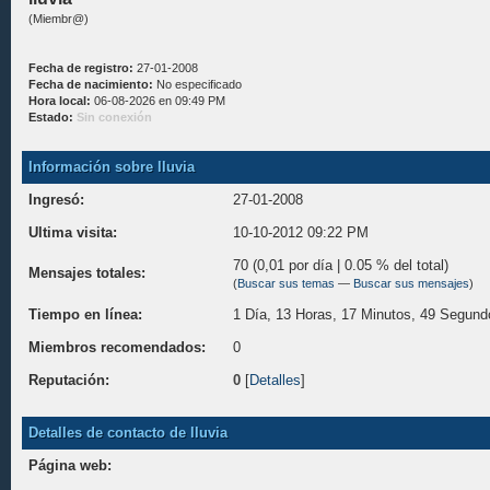
(Miembr@)
Fecha de registro:
27-01-2008
Fecha de nacimiento:
No especificado
Hora local:
06-08-2026 en 09:49 PM
Estado:
Sin conexión
Información sobre lluvia
Ingresó:
27-01-2008
Ultima visita:
10-10-2012 09:22 PM
70 (0,01 por día | 0.05 % del total)
Mensajes totales:
(
Buscar sus temas
—
Buscar sus mensajes
)
Tiempo en línea:
1 Día, 13 Horas, 17 Minutos, 49 Segund
Miembros recomendados:
0
Reputación:
0
[
Detalles
]
Detalles de contacto de lluvia
Página web: