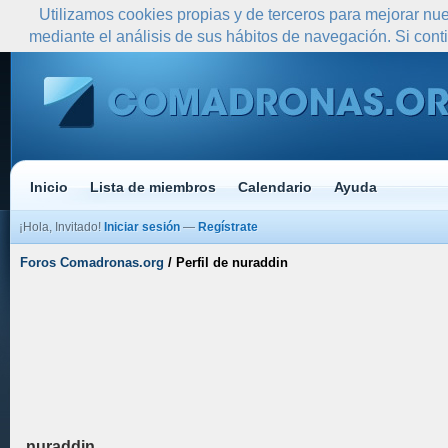
Utilizamos cookies propias y de terceros para mejorar nue
mediante el análisis de sus hábitos de navegación. Si co
Inicio
Lista de miembros
Calendario
Ayuda
¡Hola, Invitado!
Iniciar sesión
—
Regístrate
Foros Comadronas.org
/
Perfil de nuraddin
nuraddin