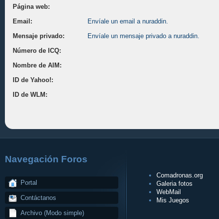
Página web:
Email:
Envíale un email a nuraddin.
Mensaje privado:
Envíale un mensaje privado a nuraddin.
Número de ICQ:
Nombre de AIM:
ID de Yahoo!:
ID de WLM:
Navegación Foros
Comadronas.org
Portal
Galeria fotos
WebMail
Contáctanos
Mis Juegos
Archivo (Modo simple)