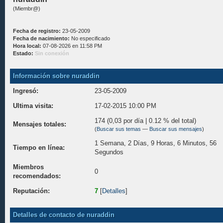
(Miembr@)
Fecha de registro:
23-05-2009
Fecha de nacimiento:
No especificado
Hora local:
07-08-2026 en 11:58 PM
Estado:
Sin conexión
Información sobre nuraddin
Ingresó:
23-05-2009
Ultima visita:
17-02-2015 10:00 PM
174 (0,03 por día | 0.12 % del total)
Mensajes totales:
(
Buscar sus temas
—
Buscar sus mensajes
)
1 Semana, 2 Días, 9 Horas, 6 Minutos, 56
Tiempo en línea:
Segundos
Miembros
0
recomendados:
Reputación:
7
[
Detalles
]
Detalles de contacto de nuraddin