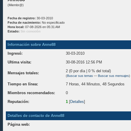
(Miembr@)
Fecha de registro:
30-03-2010
Fecha de nacimiento:
No especificado
Hora local:
07-08-2026 en 05:31 AM
Estado:
Sin conexión
Información sobre Anne88
Ingresó:
30-03-2010
Ultima visita:
30-08-2016 12:56 PM
2 (0 por día | 0 % del total)
Mensajes totales:
(
Buscar sus temas
—
Buscar sus mensajes
)
Tiempo en línea:
7 Horas, 44 Minutos, 48 Segundos
Miembros recomendados:
0
Reputación:
1
[
Detalles
]
Detalles de contacto de Anne88
Página web: