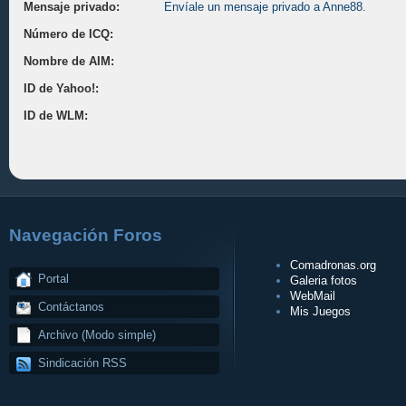
Mensaje privado:
Envíale un mensaje privado a Anne88.
Número de ICQ:
Nombre de AIM:
ID de Yahoo!:
ID de WLM:
Navegación Foros
Comadronas.org
Portal
Galeria fotos
WebMail
Contáctanos
Mis Juegos
Archivo (Modo simple)
Sindicación RSS