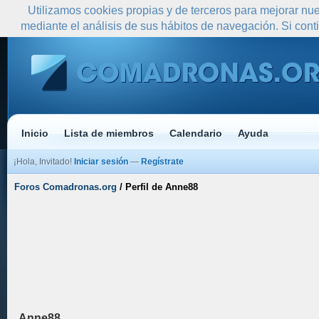
Utilizamos cookies propias y de terceros para mejorar nue
mediante el análisis de sus hábitos de navegación. Si co
Inicio
Lista de miembros
Calendario
Ayuda
¡Hola, Invitado!
Iniciar sesión
—
Regístrate
Foros Comadronas.org
/
Perfil de Anne88
Anne88