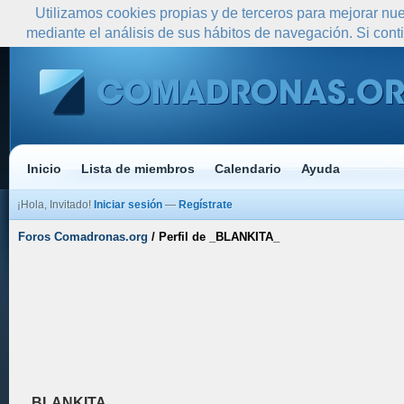
Utilizamos cookies propias y de terceros para mejorar nue
mediante el análisis de sus hábitos de navegación. Si co
Inicio
Lista de miembros
Calendario
Ayuda
¡Hola, Invitado!
Iniciar sesión
—
Regístrate
Foros Comadronas.org
/
Perfil de _BLANKITA_
_BLANKITA_