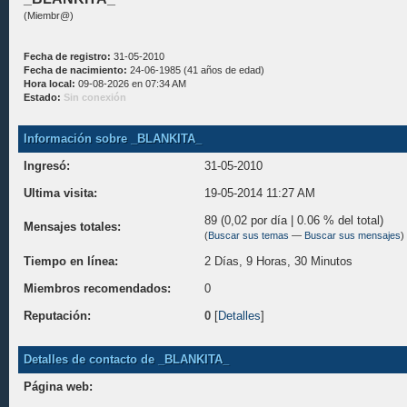
(Miembr@)
Fecha de registro:
31-05-2010
Fecha de nacimiento:
24-06-1985 (41 años de edad)
Hora local:
09-08-2026 en 07:34 AM
Estado:
Sin conexión
Información sobre _BLANKITA_
Ingresó:
31-05-2010
Ultima visita:
19-05-2014 11:27 AM
89 (0,02 por día | 0.06 % del total)
Mensajes totales:
(
Buscar sus temas
—
Buscar sus mensajes
)
Tiempo en línea:
2 Días, 9 Horas, 30 Minutos
Miembros recomendados:
0
Reputación:
0
[
Detalles
]
Detalles de contacto de _BLANKITA_
Página web: