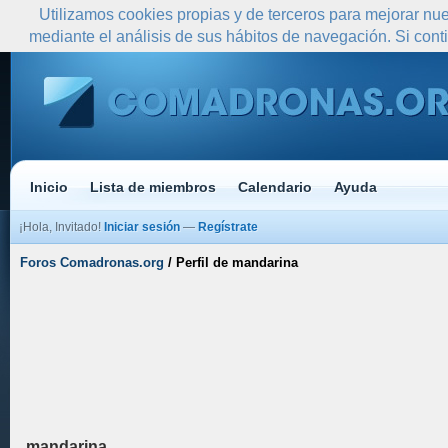
Utilizamos cookies propias y de terceros para mejorar nue
mediante el análisis de sus hábitos de navegación. Si co
Inicio
Lista de miembros
Calendario
Ayuda
¡Hola, Invitado!
Iniciar sesión
—
Regístrate
Foros Comadronas.org
/
Perfil de mandarina
mandarina