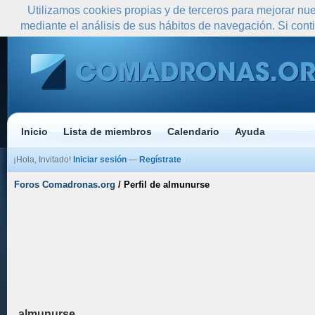
Utilizamos cookies propias y de terceros para mejorar nue
mediante el análisis de sus hábitos de navegación. Si co
Inicio
Lista de miembros
Calendario
Ayuda
¡Hola, Invitado!
Iniciar sesión
—
Regístrate
Foros Comadronas.org
/
Perfil de almunurse
almunurse