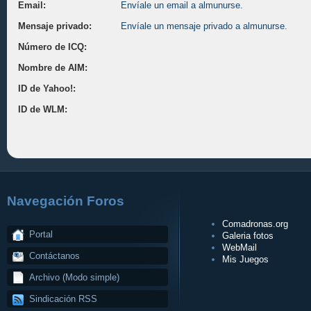
Email:
Envíale un email a almunurse.
Mensaje privado:
Envíale un mensaje privado a almunurse.
Número de ICQ:
Nombre de AIM:
ID de Yahoo!:
ID de WLM:
Navegación Foros
Comadronas.org
Portal
Galeria fotos
WebMail
Contáctanos
Mis Juegos
Archivo (Modo simple)
Sindicación RSS