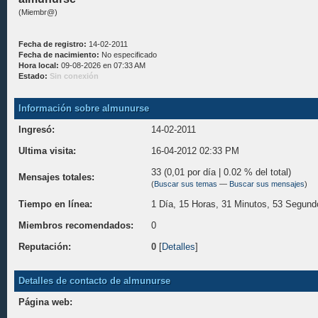
(Miembr@)
Fecha de registro:
14-02-2011
Fecha de nacimiento:
No especificado
Hora local:
09-08-2026 en 07:33 AM
Estado:
Sin conexión
Información sobre almunurse
Ingresó:
14-02-2011
Ultima visita:
16-04-2012 02:33 PM
33 (0,01 por día | 0.02 % del total)
Mensajes totales:
(
Buscar sus temas
—
Buscar sus mensajes
)
Tiempo en línea:
1 Día, 15 Horas, 31 Minutos, 53 Segund
Miembros recomendados:
0
Reputación:
0
[
Detalles
]
Detalles de contacto de almunurse
Página web: