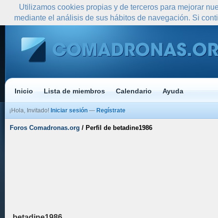
Utilizamos cookies propias y de terceros para mejorar nue
mediante el análisis de sus hábitos de navegación. Si co
Inicio
Lista de miembros
Calendario
Ayuda
¡Hola, Invitado!
Iniciar sesión
—
Regístrate
Foros Comadronas.org
/
Perfil de betadine1986
betadine1986