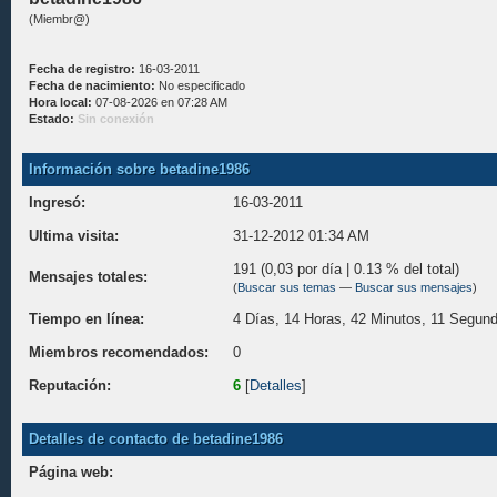
(Miembr@)
Fecha de registro:
16-03-2011
Fecha de nacimiento:
No especificado
Hora local:
07-08-2026 en 07:28 AM
Estado:
Sin conexión
Información sobre betadine1986
Ingresó:
16-03-2011
Ultima visita:
31-12-2012 01:34 AM
191 (0,03 por día | 0.13 % del total)
Mensajes totales:
(
Buscar sus temas
—
Buscar sus mensajes
)
Tiempo en línea:
4 Días, 14 Horas, 42 Minutos, 11 Segun
Miembros recomendados:
0
Reputación:
6
[
Detalles
]
Detalles de contacto de betadine1986
Página web: