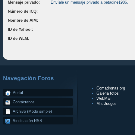
Mensaje privado:
Envíale un mensaje privado a betadine1986.
Número de ICQ:
Nombre de AIM:
ID de Yahoo!:
ID de WLM:
Navegación Foros
Comadronas.org
Portal
Galeria fotos
WebMail
Contáctanos
Mis Juegos
Archivo (Modo simple)
Sindicación RSS