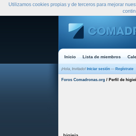
Utilizamos cookies propias y de terceros para mejorar nues
conti
Inicio
Lista de miembros
Cal
¡Hola, Invitado!
Iniciar sesión
—
Regístrate
Foros Comadronas.org
/
Perfil de higie
higieia