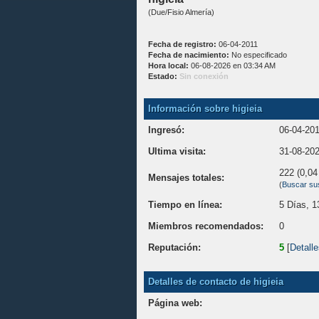
(Due/Fisio Almería)
Fecha de registro:
06-04-2011
Fecha de nacimiento:
No especificado
Hora local:
06-08-2026 en 03:34 AM
Estado:
Sin conexión
Información sobre higieia
Ingresó:
06-04-20
Ultima visita:
31-08-20
222 (0,04 
Mensajes totales:
(
Buscar su
Tiempo en línea:
5 Días, 1
Miembros recomendados:
0
Reputación:
5
[
Detall
Detalles de contacto de higieia
Página web: