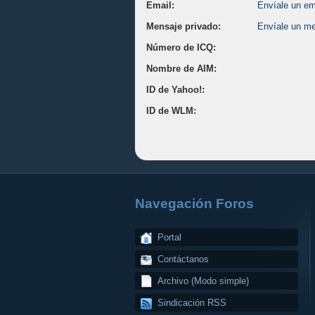
Email:
Envíale un ema
Mensaje privado:
Envíale un me
Número de ICQ:
Nombre de AIM:
ID de Yahoo!:
ID de WLM:
Navegación Foros
Portal
Contáctanos
Archivo (Modo simple)
Sindicación RSS