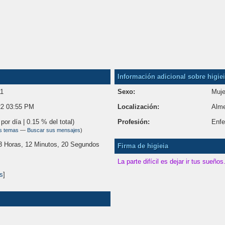
Información adicional sobre higie
11
Sexo:
Muje
22 03:55 PM
Localización:
Alme
por día | 0.15 % del total)
Profesión:
Enfe
s temas
—
Buscar sus mensajes
)
3 Horas, 12 Minutos, 20 Segundos
Firma de higieia
La parte difícil es dejar ir tus sueños.
es
]