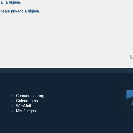
il a higieia.
nsaje privado a higieia.
Comadronas.org
Galeria fotos
WebMail
Mis Juegos