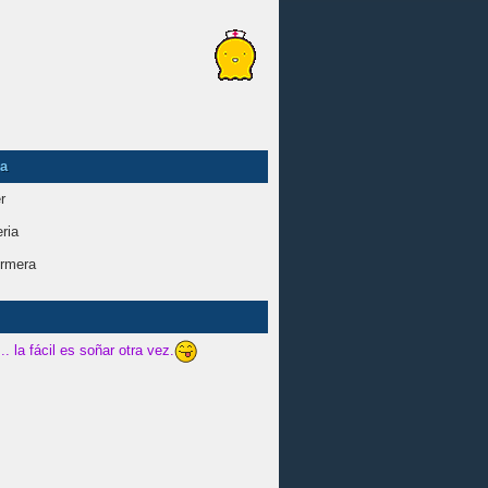
ia
r
ria
rmera
.. la fácil es soñar otra vez.