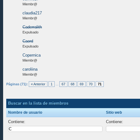
Miembr@
claudia217
Miembr@
Caderralith
Expulsado
Caord
Expulsado
Copernica
Miembr@
caroliina
Miembr@
Páginas (71):
« Anterior
1
...
67
68
69
70
71
Buscar en la lista de miembros
Nombre de usuario
Sitio web
Contiene:
Contiene: