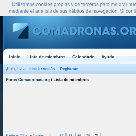
Utilizamos cookies propias y de terceros para mejorar nue
mediante el análisis de sus hábitos de navegación. Si co
Inicio
Lista de miembros
Calendario
Ayuda
¡Hola, Invitado!
Iniciar sesión
—
Regístrate
Foros Comadronas.org
/
Lista de miembros
Páginas (71):
« Anterior
1
...
67
68
69
70
71