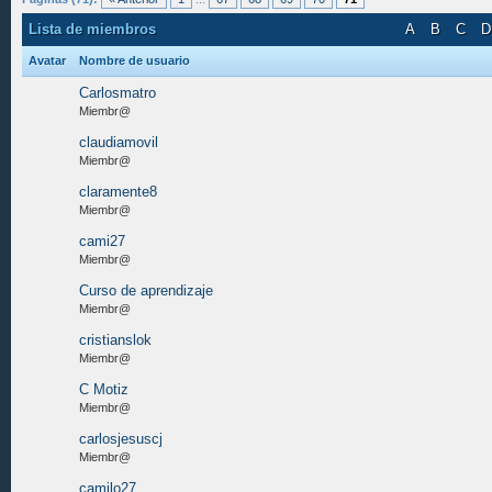
Lista de miembros
A
B
C
D
Avatar
Nombre de usuario
Carlosmatro
Miembr@
claudiamovil
Miembr@
claramente8
Miembr@
cami27
Miembr@
Curso de aprendizaje
Miembr@
cristianslok
Miembr@
C Motiz
Miembr@
carlosjesuscj
Miembr@
camilo27