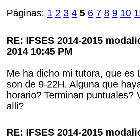
Páginas:
1
2
3
4
5
6
7
8
9
10
1
RE: IFSES 2014-2015 modalid
2014
10:45 PM
Me ha dicho mi tutora, que es 
son de 9-22H. Alguna que hayai
horario? Terminan puntuales? V
alli?
RE: IFSES 2014-2015 modalid