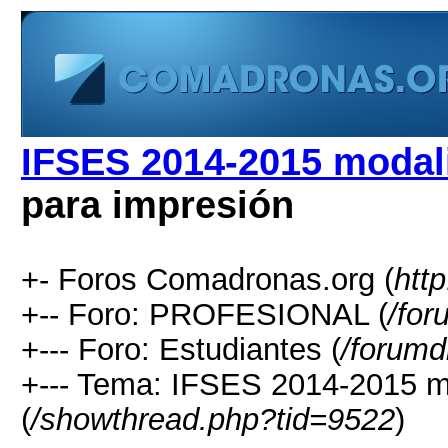
IFSES 2014-2015 modali
para impresión
+- Foros Comadronas.org (
htt
+-- Foro: PROFESIONAL (
/for
+--- Foro: Estudiantes (
/forumd
+--- Tema: IFSES 2014-2015 mo
(
/showthread.php?tid=9522
)