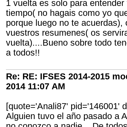
1 vuelta es solo para entender
tiempo( no hagais como yo qu
porque luego no te acuerdas),
vuestros resumenes( os servira
vuelta)....Bueno sobre todo te
a todos!!
Re: RE: IFSES 2014-2015 mod
2014
11:07 AM
[quote='Anali87' pid='146001' 
Alguien tuvo el año pasado a 
no conozco a nadie... De tod