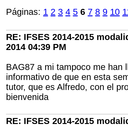
Páginas:
1
2
3
4
5
6
7
8
9
10
1
RE: IFSES 2014-2015 modalid
2014
04:39 PM
BAG87 a mi tampoco me han l
informativo de que en esta sema
tutor, que es Alfredo, con el 
bienvenida
RE: IFSES 2014-2015 modalid