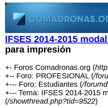
IFSES 2014-2015 modali
para impresión
+- Foros Comadronas.org (
htt
+-- Foro: PROFESIONAL (
/for
+--- Foro: Estudiantes (
/forumd
+--- Tema: IFSES 2014-2015 mo
(
/showthread.php?tid=9522
)