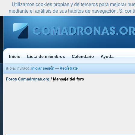
Utilizamos cookies propias y de terceros para mejorar nue
mediante el análisis de sus hábitos de navegación. Si co
Inicio
Lista de miembros
Calendario
Ayuda
¡Hola, Invitado!
Iniciar sesión
—
Regístrate
Foros Comadronas.org
/
Mensaje del foro