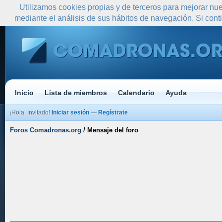
Utilizamos cookies propias y de terceros para mejorar nue
mediante el análisis de sus hábitos de navegación. Si co
Inicio
Lista de miembros
Calendario
Ayuda
¡Hola, Invitado!
Iniciar sesión
—
Regístrate
Foros Comadronas.org
/
Mensaje del foro