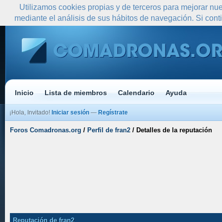
Utilizamos cookies propias y de terceros para mejorar nue
mediante el análisis de sus hábitos de navegación. Si co
Inicio
Lista de miembros
Calendario
Ayuda
¡Hola, Invitado!
Iniciar sesión
—
Regístrate
Foros Comadronas.org
/
Perfil de fran2
/
Detalles de la reputación
Reputación de fran2