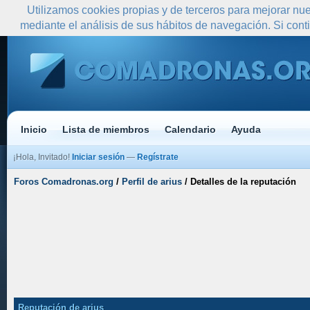
Utilizamos cookies propias y de terceros para mejorar nue
mediante el análisis de sus hábitos de navegación. Si co
Inicio
Lista de miembros
Calendario
Ayuda
¡Hola, Invitado!
Iniciar sesión
—
Regístrate
Foros Comadronas.org
/
Perfil de arius
/
Detalles de la reputación
Reputación de arius