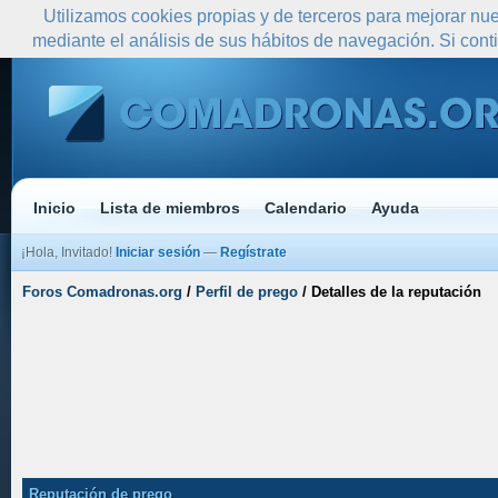
Utilizamos cookies propias y de terceros para mejorar nue
mediante el análisis de sus hábitos de navegación. Si co
Inicio
Lista de miembros
Calendario
Ayuda
¡Hola, Invitado!
Iniciar sesión
—
Regístrate
Foros Comadronas.org
/
Perfil de prego
/
Detalles de la reputación
Reputación de prego