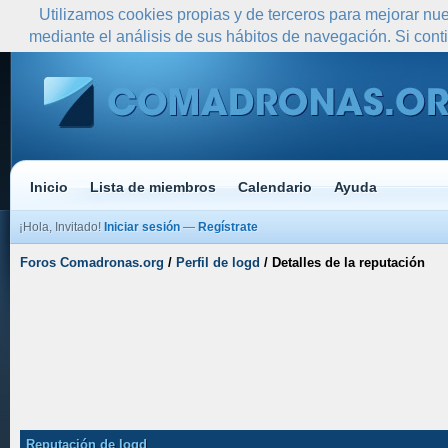
Utilizamos cookies propias y de terceros para mejorar nue
mediante el análisis de sus hábitos de navegación. Si co
Inicio
Lista de miembros
Calendario
Ayuda
¡Hola, Invitado!
Iniciar sesión
—
Regístrate
Foros Comadronas.org
/
Perfil de logd
/
Detalles de la reputación
Reputación de logd