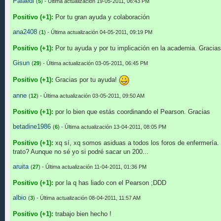
Palaedi
(
5
) - Última actualización 19-05-2011, 06:43 PM
Positivo (+1):
Por tu gran ayuda y colaboración
ana2408
(
1
) - Última actualización 04-05-2011, 09:19 PM
Positivo (+1):
Por tu ayuda y por tu implicación en la academia. Gracias
Gisun
(
29
) - Última actualización 03-05-2011, 06:45 PM
Positivo (+1):
Gracias por tu ayuda!
anne
(
12
) - Última actualización 03-05-2011, 09:50 AM
Positivo (+1):
por lo bien que estás coordinando el Pearson. Gracias
betadine1986
(
6
) - Última actualización 13-04-2011, 08:05 PM
Positivo (+1):
xq sí, xq somos asiduas a todos los foros de enfermería.
trato? Aunque no sé yo si podré sacar un 200...
aruita
(
27
) - Última actualización 11-04-2011, 01:36 PM
Positivo (+1):
por la q has liado con el Pearson ;DDD
albio
(
3
) - Última actualización 08-04-2011, 11:57 AM
Positivo (+1):
trabajo bien hecho !