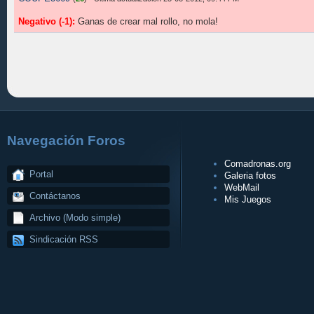
Negativo (-1):
Ganas de crear mal rollo, no mola!
Navegación Foros
Comadronas.org
Portal
Galeria fotos
WebMail
Contáctanos
Mis Juegos
Archivo (Modo simple)
Sindicación RSS