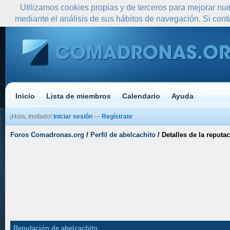
Utilizamos cookies propias y de terceros para mejorar nue
mediante el análisis de sus hábitos de navegación. Si co
Inicio
Lista de miembros
Calendario
Ayuda
¡Hola, Invitado!
Iniciar sesión
—
Regístrate
Foros Comadronas.org
/
Perfil de abelcachito
/
Detalles de la reputa
Reputación de abelcachito