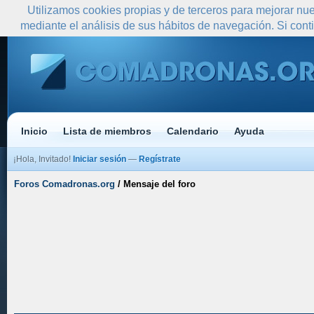
Utilizamos cookies propias y de terceros para mejorar nue
mediante el análisis de sus hábitos de navegación. Si co
Inicio
Lista de miembros
Calendario
Ayuda
¡Hola, Invitado!
Iniciar sesión
—
Regístrate
Foros Comadronas.org
/
Mensaje del foro