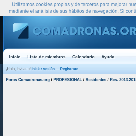
Utilizamos cookies propias y de terceros para mejorar nue
mediante el análisis de sus hábitos de navegación. Si co
Inicio
Lista de miembros
Calendario
Ayuda
¡Hola, Invitado!
Iniciar sesión
—
Regístrate
Foros Comadronas.org
/
PROFESIONAL
/
Residentes
/
Res. 2013-201